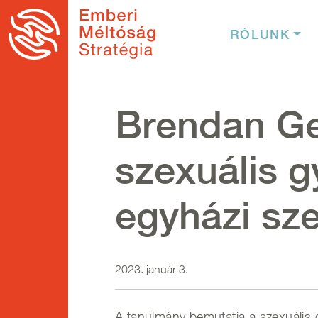
Ugrás a tartalomra
Fő nav
RÓLUNK
Brendan G
szexuális 
egyházi sz
2023. január 3.
A tanulmány bemutatja a szexuális 