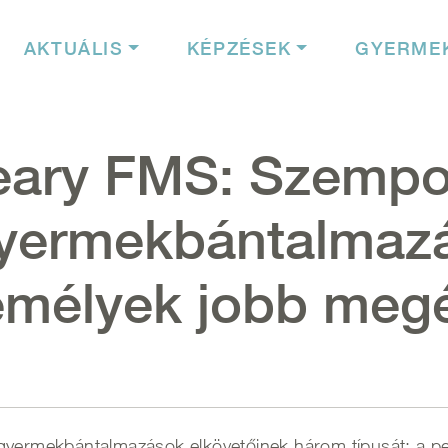
igáció
AKTUÁLIS
KÉPZÉSEK
GYERME
eary FMS: Szempo
gyermekbántalmazá
emélyek jobb meg
gyermekbántalmazások elkövetőinek három típusát: a pedo