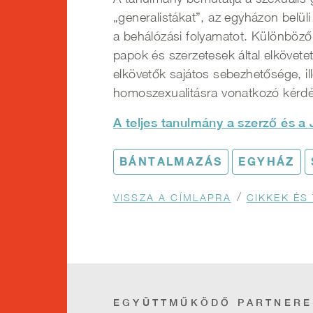
„generalistákat”, az egyházon belüli
a behálózási folyamatot. Különböző
papok és szerzetesek által elkövete
elkövetők sajátos sebezhetősége, il
homoszexualitásra vonatkozó kérdé
A teljes tanulmány a szerző és a 
BÁNTALMAZÁS
EGYHÁZ
Morzsa
VISSZA A CÍMLAPRA
CIKKEK É
EGYÜTTMŰKÖDŐ PARTNERE