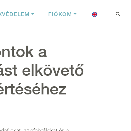
Felhasználói f
Nyelv
KVÉDELEM
FIÓKOM
ntok a
st elkövető
értéséhez
filokat, az efebofilokat és a