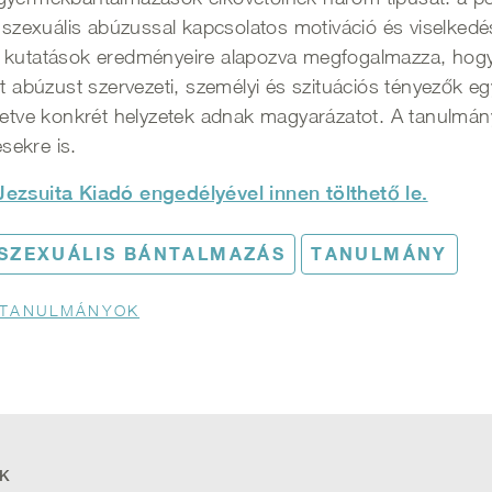
 szexuális abúzussal kapcsolatos motiváció és viselkedés
 kutatások eredményeire alapozva megfogalmazza, hogy a
tt abúzust szervezeti, személyi és szituációs tényezők e
letve konkrét helyzetek adnak magyarázatot. A tanulmán
sekre is.
Jezsuita Kiadó engedélyével innen tölthető le.
SZEXUÁLIS BÁNTALMAZÁS
TANULMÁNY
S TANULMÁNYOK
K