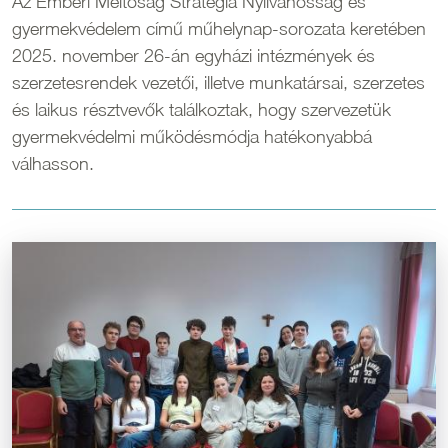
Az Emberi Méltóság Stratégia Nyilvánosság és
gyermekvédelem című műhelynap-sorozata keretében
2025. november 26-án egyházi intézmények és
szerzetesrendek vezetői, illetve munkatársai, szerzetes
és laikus résztvevők találkoztak, hogy szervezetük
gyermekvédelmi működésmódja hatékonyabbá
válhasson.
Kép