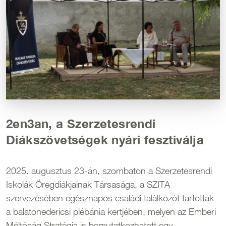
2en3an, a Szerzetesrendi
Diákszövetségek nyári fesztiválja
2025. augusztus 23-án, szombaton a Szerzetesrendi
Iskolák Öregdiákjainak Társasága, a SZITA
szervezésében egésznapos családi találkozót tartottak
a balatonedericsi plébánia kertjében, melyen az Emberi
Méltóság Stratégia is bemutatkozhatott egy