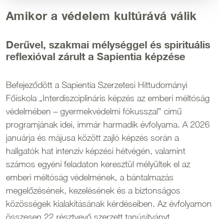
Amikor a védelem kultúrává válik
Derűvel, szakmai mélységgel és spirituális
reflexióval zárult a Sapientia képzése
Befejeződött a Sapientia Szerzetesi Hittudományi
Főiskola „Interdiszciplináris képzés az emberi méltóság
védelmében – gyermekvédelmi fókusszal” című
programjának idei, immár harmadik évfolyama. A 2026
januárja és májusa között zajló képzés során a
hallgatók hat intenzív képzési hétvégén, valamint
számos egyéni feladaton keresztül mélyültek el az
emberi méltóság védelmének, a bántalmazás
megelőzésének, kezelésének és a biztonságos
közösségek kialakításának kérdéseiben. Az évfolyamon
összesen 22 résztvevő szerzett tanúsítványt.