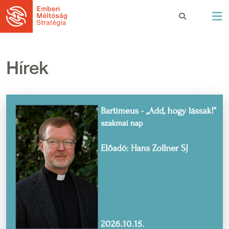
Ugrás a tartalomra
Hírek
Kép