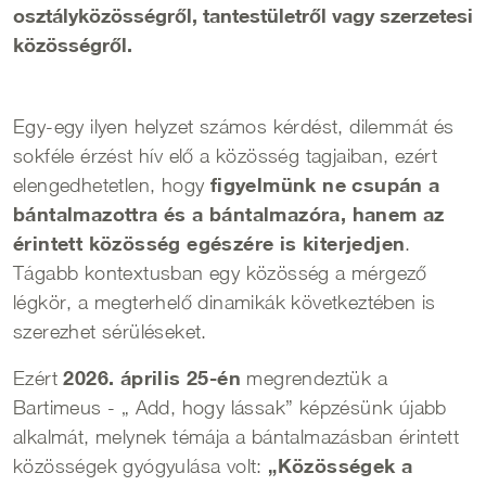
osztályközösségről, tantestületről vagy szerzetesi
közösségről.
Egy-egy ilyen helyzet számos kérdést, dilemmát és
sokféle érzést hív elő a közösség tagjaiban, ezért
figyelmünk ne csupán a
elengedhetetlen, hogy
bántalmazottra és a bántalmazóra, hanem az
érintett közösség egészére is kiterjedjen
.
Tágabb kontextusban egy közösség a mérgező
légkör, a megterhelő dinamikák következtében is
szerezhet sérüléseket.
2026. április 25-én
Ezért
megrendeztük a
Bartimeus - „ Add, hogy lássak” képzésünk újabb
alkalmát, melynek témája a bántalmazásban érintett
„Közösségek a
közösségek gyógyulása volt: