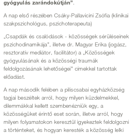
gyógyulás zarándokútján”
.
A nap első részében Csáky-Pallavicini Zsófia (klinikai
szakpszichológus, pszichoterapeuta)
„Csapdák és csalódások - közösségek sérüléseinek
pszichodinamikája”, illetve dr. Magyar Erika (jogász,
resztoratív mediátor, facilitátor) a „Közösségek
gyógyulásának és a közösségi traumák
feldolgozásának lehetőségei” címekkel tartottak
előadást.
A nap második felében a piliscsabai egyházközség
tagjai beszéltek arról, hogy milyen küzdelmekkel,
dilemmákkal kellett szembenézniük egy, a
közösségüket érintő eset során, illetve arról, hogy
milyen folyamatokon keresztül igyekeztek feldolgozni
a történteket, és hogyan keresték a közösség lelki