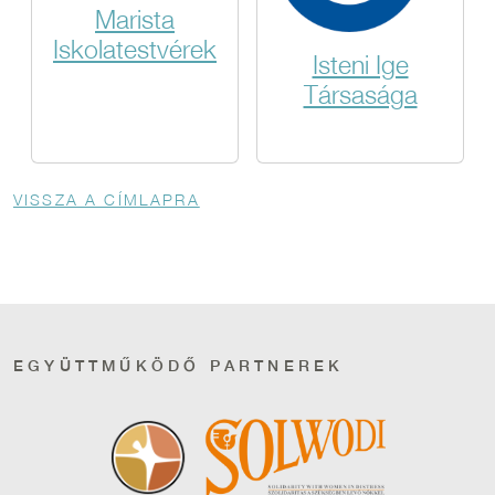
Marista
Iskolatestvérek
Isteni Ige
Társasága
Morzsa
VISSZA A CÍMLAPRA
EGYÜTTMŰKÖDŐ PARTNEREK