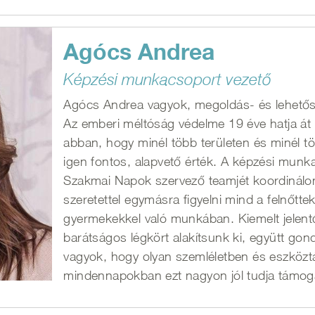
Agócs Andrea
Képzési munkacsoport vezető
Agócs Andrea vagyok, megoldás- és lehető
Az emberi méltóság védelme 19 éve hatja át
abban, hogy minél több területen és minél 
igen fontos, alapvető érték. A képzési munkac
Szakmai Napok szervező teamjét koordinálo
szeretettel egymásra figyelni mind a felnőt
gyermekekkel való munkában. Kiemelt jelen
barátságos légkört alakítsunk ki, együtt go
vagyok, hogy olyan szemléletben és eszköztá
mindennapokban ezt nagyon jól tudja támoga