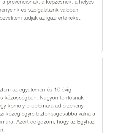
m a prevenciónak, a képzésnek, a helyes
zményeink és szolgálataink valóban
vetíteni tudják az igazi értékeket.
ztem az egyetemen és 10 évig
ikus közösségben. Nagyon fontosnak
 egy komoly problémára ad érzékeny
zi közeg egyre biztonságosabbá válna a
zámára. Azért dolgozom, hogy az Egyház
an.