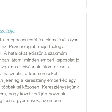
zetője
ali megbecsülését és felemelését olyan
nz. Pszichológiát, majd teológiát
ok. A határokat először a szakmám
nban látom: minden emberi kapcsolat jó
 izgalmas kihívásnak látom ezeket a
ól használni, a felismeréseket
 jelenleg a keresztény emberkép egy
m többekkel közösen. Kereszténységünk
ném, hogy közel kerüljön hozzánk,
gítsen a gyermekek, az emberi