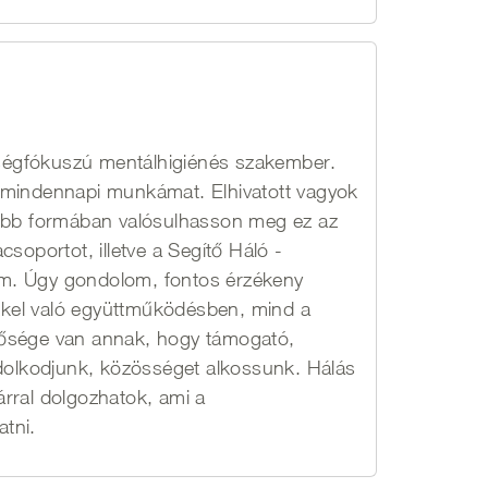
ségfókuszú mentálhigiénés szakember.
 mindennapi munkámat. Elhivatott vagyok
több formában valósulhasson meg ez az
soportot, illetve a Segítő Háló -
m. Úgy gondolom, fontos érzékeny
tekkel való együttműködésben, mind a
tősége van annak, hogy támogató,
ndolkodjunk, közösséget alkossunk. Hálás
rral dolgozhatok, ami a
tni.