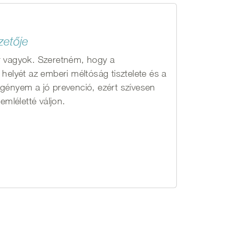
zetője
r vagyok. Szeretném, hogy a
helyét az emberi méltóság tisztelete és a
s igényem a jó prevenció, ezért szívesen
mléletté váljon.