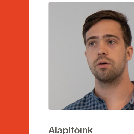
Kép
Alapítóink