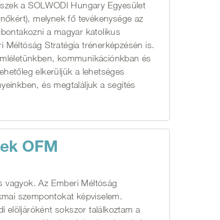
 veszek a SOLWODI Hungary Egyesület
 nőkért), melynek fő tevékenysége az
ibontakozni a magyar katolikus
 Méltóság Stratégia trénerképzésén is.
zemléletünkben, kommunikációnkban és
hetőleg elkerüljük a lehetséges
yeinkben, és megtaláljuk a segítés
dek OFM
s vagyok. Az Emberi Méltóság
akmai szempontokat képviselem.
i elöljáróként sokszor találkoztam a