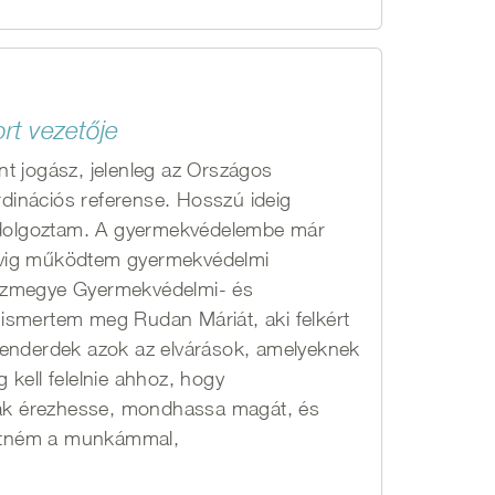
rt vezetője
t jogász, jelenleg az Országos
inációs referense. Hosszú ideig
t dolgoztam. A gyermekvédelembe már
évig működtem gyermekvédelmi
házmegye Gyermekvédelmi- és
ismertem meg Rudan Máriát, aki felkért
tenderdek azok az elvárások, amelyeknek
kell felelnie ahhoz, hogy
ak érezhesse, mondhassa magát, és
eretném a munkámmal,