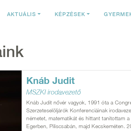
igáció
AKTUÁLIS
KÉPZÉSEK
GYERME
ink
Knáb Judit
MSZKI irodavezető
Knáb Judit nővér vagyok, 1991 óta a Congre
Szerzeteselöljárók Konferenciáinak irodavez
németet, matematikát és hittant tanítottam
Egerben, Piliscsabán, majd Kecskeméten. 2