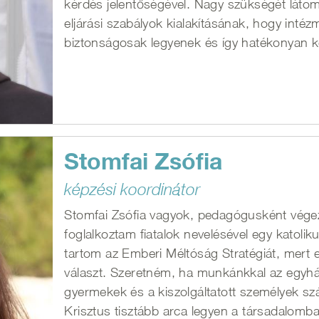
kérdés jelentőségével. Nagy szükségét láto
eljárási szabályok kialakításának, hogy inté
biztonságosak legyenek és így hatékonyan köz
Stomfai Zsófia
képzési koordinátor
Stomfai Zsófia vagyok, pedagógusként vége
foglalkoztam fiatalok nevelésével egy katol
tartom az Emberi Méltóság Stratégiát, mert
választ. Szeretném, ha munkánkkal az egyhá
gyermekek és a kiszolgáltatott személyek s
Krisztus tisztább arca legyen a társadalomb