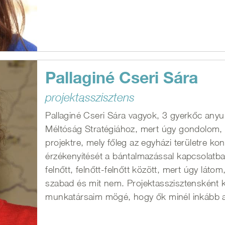
Pallaginé Cseri Sára
projektasszisztens
Pallaginé Cseri Sára vagyok, 3 gyerkőc any
Méltóság Stratégiához, mert úgy gondolom, 
projektre, mely főleg az egyházi területre k
érzékenyítését a bántalmazással kapcsolatba
felnőtt, felnőtt-felnőtt között, mert úgy lát
szabad és mit nem. Projektasszisztensként k
munkatársaim mögé, hogy ők minél inkább a 