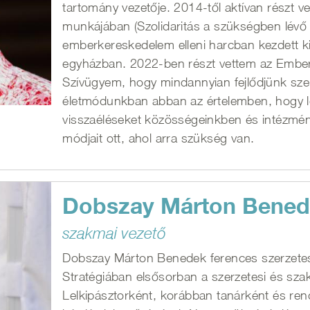
tartomány vezetője. 2014-től aktívan részt
munkájában (Szolidaritás a szükségben lévő
emberkereskedelem elleni harcban kezdett k
egyházban. 2022-ben részt vettem az Emberi
Szívügyem, hogy mindannyian fejlődjünk s
életmódunkban abban az értelemben, hogy le
visszaéléseket közösségeinkben és intézmén
módjait ott, ahol arra szükség van.
Dobszay Márton Bene
szakmai vezető
Dobszay Márton Benedek ferences szerzete
Stratégiában elsősorban a szerzetesi és sz
Lelkipásztorként, korábban tanárként és rend