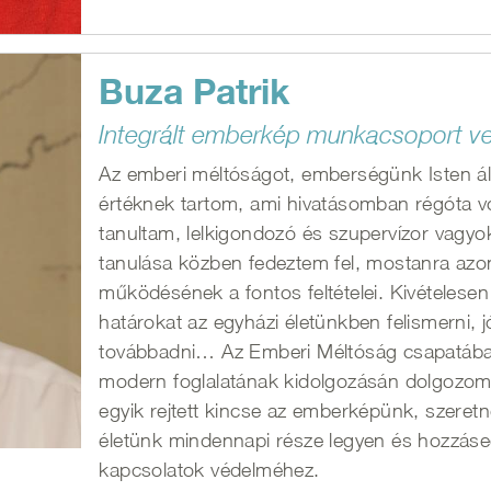
Buza Patrik
Integrált emberkép munkacsoport ve
Az emberi méltóságot, emberségünk Isten ált
értéknek tartom, ami hivatásomban régóta vo
tanultam, lelkigondozó és szupervízor vagy
tanulása közben fedeztem fel, mostanra azo
működésének a fontos feltételei. Kivételesen
határokat az egyházi életünkben felismerni, j
továbbadni… Az Emberi Méltóság csapatában
modern foglalatának kidolgozásán dolgozo
egyik rejtett kincse az emberképünk, szeret
életünk mindennapi része legyen és hozzáse
kapcsolatok védelméhez.