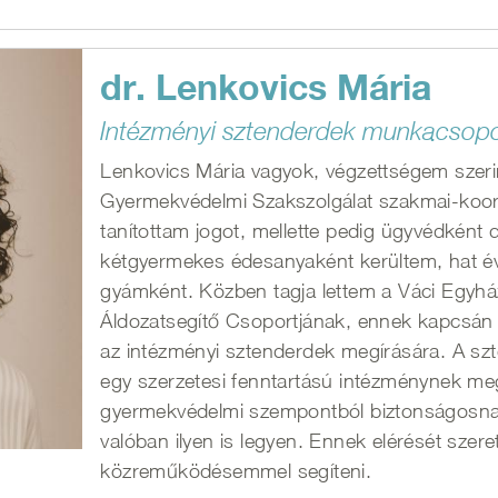
dr. Lenkovics Mária
Intézményi sztenderdek munkacsopo
Lenkovics Mária vagyok, végzettségem szerin
Gyermekvédelmi Szakszolgálat szakmai-koord
tanítottam jogot, mellette pedig ügyvédkén
kétgyermekes édesanyaként kerültem, hat 
gyámként. Közben tagja lettem a Váci Egy
Áldozatsegítő Csoportjának, ennek kapcsán 
az intézményi sztenderdek megírására. A sz
egy szerzetesi fenntartású intézménynek meg 
gyermekvédelmi szempontból biztonságosn
valóban ilyen is legyen. Ennek elérését sz
közreműködésemmel segíteni.