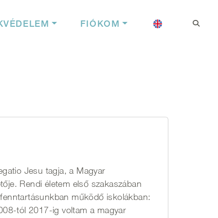
Felhasználói f
Nyelv
KVÉDELEM
FIÓKOM
gatio Jesu tagja, a Magyar
etője. Rendi életem első szakaszában
 a fenntartásunkban működő iskolákban:
008-tól 2017-ig voltam a magyar