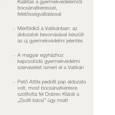
Kiállítás a gyermekvédelemről
bocsánatkéréssel,
felelősségvállalással
Mérföldkő a Vatikánban: az
áldozatok bevonásával készült
az új gyermekvédelmi jelentés
A magyar egyházhoz
kapcsolódó gyermekvédelmi
szervezetet ismert el a Vatikán
Pető Attila pedofil pap áldozata
volt, most bocsánatkérésre
szólította fel Dobrev Klárát a
„Zsolti bácsi” ügy miatt