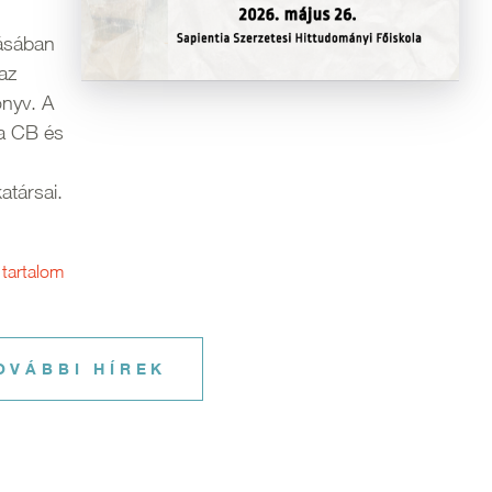
dásában
az
nyv. A
ia CB és
atársai.
 tartalom
OVÁBBI HÍREK