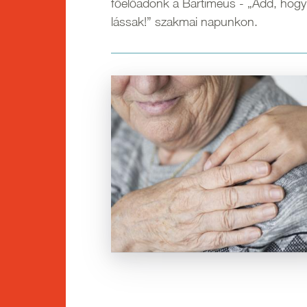
főelőadónk a Bartimeus - „Add, hogy
lássak!” szakmai napunkon.
Kép