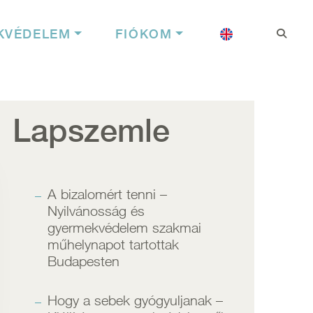
Felhasználói f
Nyelv
KVÉDELEM
FIÓKOM
Lapszemle
A bizalomért tenni –
Nyilvánosság és
gyermekvédelem szakmai
műhelynapot tartottak
Budapesten
Hogy a sebek gyógyuljanak –