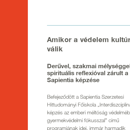
Amikor a védelem kultú
válik
Derűvel, szakmai mélységge
spirituális reflexióval zárult a
Sapientia képzése
Befejeződött a Sapientia Szerzetesi
Hittudományi Főiskola „Interdiszciplin
képzés az emberi méltóság védelméb
gyermekvédelmi fókusszal” című
programjának idei, immár harmadik