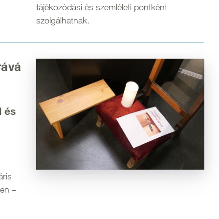
tájékozódási és szemléleti pontként
szolgálhatnak.
rává
Kép
l és
áris
en –