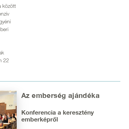
 között
enzív
gyéni
beri
ak
n 22
Az emberség ajándéka
Konferencia a keresztény
emberképről