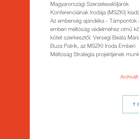
Magyarországi Szerzeteselöljárók
Konferenciáinak Irodája (MSZKI) kia
Az emberség ajándéka - Támpontok 
emberi méltóság védelméhez című kö
kötet szerkesztői: Versegi Beáta Már
Buza Patrik, az MSZKI Iroda Emberi
Méltóság Stratégia projektjének munk
Archivált
T