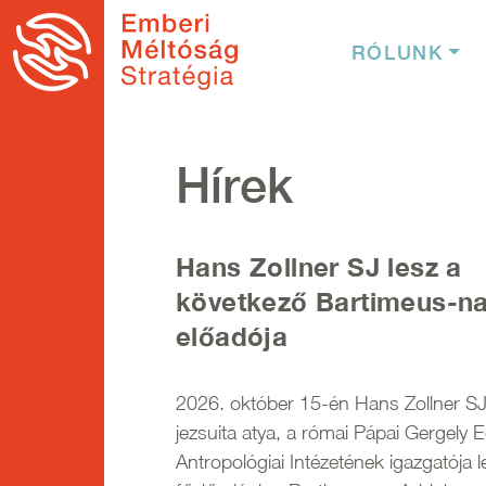
Ugrás a tartalomra
Fő nav
RÓLUNK
Hírek
Hans Zollner SJ lesz a
következő Bartimeus-n
előadója
2026. október 15-én Hans Zollner S
jezsuita atya, a római Pápai Gergely
Antropológiai Intézetének igazgatója l