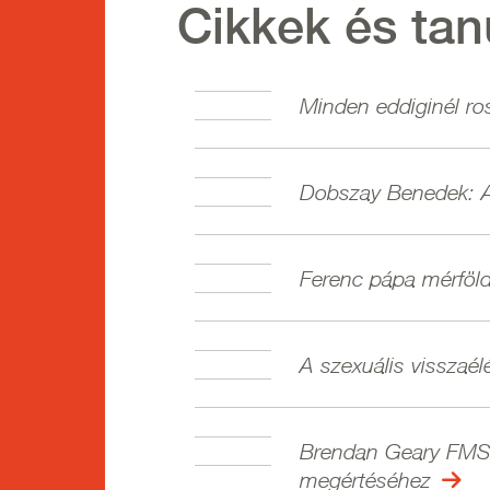
Cikkek és ta
Minden eddiginél r
Dobszay Benedek: Az
Ferenc pápa mérföld
A szexuális visszaé
Brendan Geary FMS:
megértéséhez