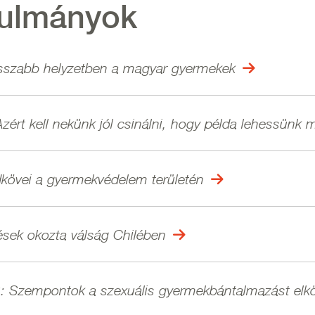
nulmányok
osszabb helyzetben a magyar gyermekek
ért kell nekünk jól csinálni, hogy példa lehessünk
kövei a gyermekvédelem területén
lések okozta válság Chilében
 Szempontok a szexuális gyermekbántalmazást elkö