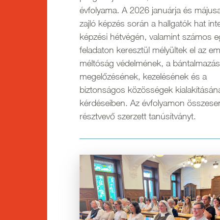
évfolyama. A 2026 januárja és májusa
zajló képzés során a hallgatók hat int
képzési hétvégén, valamint számos e
feladaton keresztül mélyültek el az em
méltóság védelmének, a bántalmazás
megelőzésének, kezelésének és a
biztonságos közösségek kialakításán
kérdéseiben. Az évfolyamon összese
résztvevő szerzett tanúsítványt.
Kép