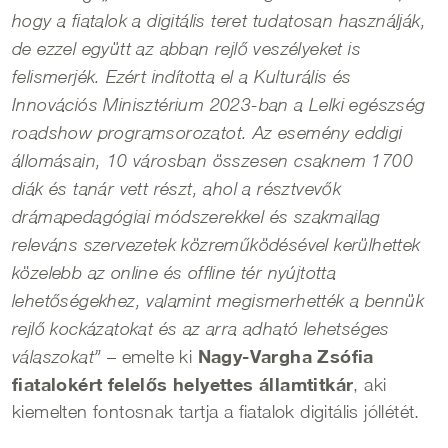
hogy a fiatalok a digitális teret tudatosan használják,
de ezzel együtt az abban rejlő veszélyeket is
felismerjék. Ezért indította el a Kulturális és
Innovációs Minisztérium 2023-ban a Lelki egészség
roadshow programsorozatot. Az esemény eddigi
állomásain, 10 városban összesen csaknem 1700
diák és tanár vett részt, ahol a résztvevők
drámapedagógiai módszerekkel és szakmailag
releváns szervezetek közreműködésével kerülhettek
közelebb az online és offline tér nyújtotta
lehetőségekhez, valamint megismerhették a bennük
rejlő kockázatokat és az arra adható lehetséges
Nagy-Vargha Zsófia
– emelte ki
válaszokat”
fiatalokért felelős helyettes államtitkár
, aki
kiemelten fontosnak tartja a fiatalok digitális jóllétét.