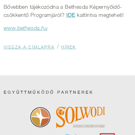
Bővebben tájékozódna a Bethesda Képernyőidő-
csökkentő Programjáról?
IDE
kattintva megteheti!
www.bethesda.hu
Morzsa
VISSZA A CÍMLAPRA
HÍREK
EGYÜTTMŰKÖDŐ PARTNEREK