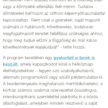
vagy a könnyebb ellenállás felé menni. Tudatos
döntéseket kell hozni az otthoni képernyőhasználattal
kapcsolatban. Nem csak a gyerekek, saját magunk
számára is határozott, következetes, tudatosan
megfogalmazott keretek felállítása szükséges ahhoz,
hogy meg tudjuk előzni a függőség és már káros
- tette hozzá.
következmények kialakulását”
A program keretében egy
gyakorlati e-book is
készült
, amely kapaszkodót kínál a hétköznapi
élethelyzetekhez – legyen szó szabályalkotásról,
alternatív programokról vagy szülői példamutatásról.
A kezdeményezés meghatározó mérföldköveként, a
kórház számos szakmai szervezettel összefogva,
interdiszciplináris szemlélettel alakította ki a közös
állásfoglalást, amelyben minden résztvevő a saját