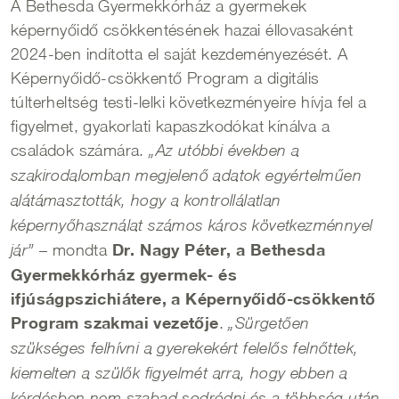
A Bethesda Gyermekkórház a gyermekek
képernyőidő csökkentésének hazai éllovasaként
2024-ben indította el saját kezdeményezését. A
Képernyőidő-csökkentő Program a digitális
túlterheltség testi-lelki következményeire hívja fel a
figyelmet, gyakorlati kapaszkodókat kínálva a
családok számára.
„Az utóbbi években a
szakirodalomban megjelenő adatok egyértelműen
alátámasztották, hogy a kontrollálatlan
képernyőhasználat számos káros következménnyel
Dr. Nagy Péter, a Bethesda
– mondta
jár”
Gyermekkórház gyermek- és
ifjúságpszichiátere, a Képernyőidő-csökkentő
Program szakmai vezetője
.
„Sürgetően
szükséges felhívni a gyerekekért felelős felnőttek,
kiemelten a szülők figyelmét arra, hogy ebben a
kérdésben nem szabad sodródni és a többség után