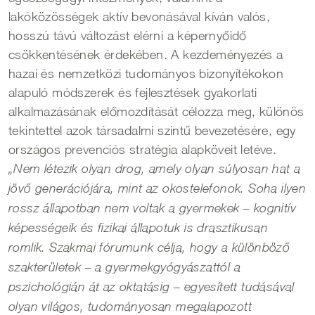
lakóközösségek aktív bevonásával kíván valós,
hosszú távú változást elérni a képernyőidő
csökkentésének érdekében. A kezdeményezés a
hazai és nemzetközi tudományos bizonyítékokon
alapuló módszerek és fejlesztések gyakorlati
alkalmazásának előmozdítását célozza meg, különös
tekintettel azok társadalmi szintű bevezetésére, egy
országos prevenciós stratégia alapköveit letéve.
„Nem létezik olyan drog, amely olyan súlyosan hat a
jövő generációjára, mint az okostelefonok. Soha ilyen
rossz állapotban nem voltak a gyermekek – kognitív
képességeik és fizikai állapotuk is drasztikusan
romlik. Szakmai fórumunk célja, hogy a különböző
szakterületek – a gyermekgyógyászattól a
pszichológián át az oktatásig – egyesített tudásával
olyan világos, tudományosan megalapozott