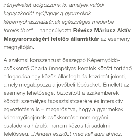
irányelveket dolgozzunk ki, amelyek valódi
kapaszkodót nyújtanak a gyermekek
képernyőhasználatának egészséges mederbe
Révész Máriusz
Aktív
– hangsúlyozta
tereléséhez”
Magyarországért felelős államtitkár
az esemény
megnyitóján.
A szakmai konszenzust összegző Képernyőidő-
csökkentő Charta ünnepélyes keretek között történő
elfogadása egy közös állásfoglalás kezdetét jelenti,
amely megalapozza a jövőbeli lépéseket. Emellett az
esemény lehetőséget biztosított a szakemberek
közötti személyes tapasztalatcserére és interaktív
egyeztetésre is – megerősítve, hogy a gyermekek
képernyőidejének csökkentése nem egyéni,
családokra háruló, hanem közös társadalmi
felelősség.
„Minden eszközt meg kell adni ahhoz,