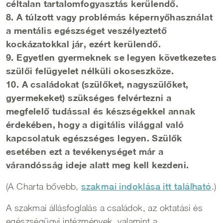
céltalan tartalomfogyasztás kerülendő.
8. A túlzott vagy problémás képernyőhasználat
a mentális egészséget veszélyeztető
kockázatokkal jár, ezért kerülendő.
9. Egyetlen gyermeknek se legyen következetes
szülői felügyelet nélküli okoseszköze.
10. A családokat (szülőket, nagyszülőket,
gyermekeket) szükséges felvértezni a
megfelelő tudással és készségekkel annak
érdekében, hogy a digitális világgal való
kapcsolatuk egészséges legyen. Szülők
esetében ezt a tevékenységet már a
várandósság ideje alatt meg kell kezdeni.
(A Charta bővebb,
szakmai indoklása itt található
.)
A szakmai állásfoglalás a családok, az oktatási és
egészségügyi intézmények, valamint a