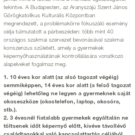
tekintve. A Budapesten, az Aranyszájú Szent János
Görögkatolikus Kulturális Központban
megrendezett, a problémakörre fókuszáló esemény
célja túlmutatott a párbeszéden: több mint 40
országos szakmai szervezet bevonásával szakmai
konszenzus született, amely a gyermekek
képernyőhasználatának kontrollálására vonatkozó
alapelveket fogalmaz meg.
1. 10 éves kor alatt (az alsó tagozat végéig)
semmiképpen, 14 éves kor alatt (a felső tagozat
végéig) lehetőleg ne legyen a gyermeknek saját
okoseszköze (okostelefon, laptop, okosóra,
stb.).
2. 3 évesnél fiatalabb gyermekek egyáltalán ne
töltsenek időt képernyő előtt, kivéve távollévő
családtagokkal való kapcsolattartás céljából.