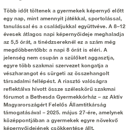
Több időt töltenek a gyermekek képernyő előtt
egy nap, mint amennyit játékkal, sportolással,
tanulással és a családjukkal együttvéve. A 8–12
évesek átlagos napi képernyőideje meghaladja
az 5,5 órát, a tinédzsereknél ez a szám még
megdöbbentőbb: a napi 8 órát is eléri. A
jelenség nem csupán a szülőket aggasztja,
egyre több szakmai szervezet kongatja a
vészharangot és sürgeti az összehangolt
társadalmi fellépést. A riasztó valóságra
reflektálva hívott össze széleskörű szakmai
fórumot a Bethesda Gyermekkórház – az Aktív
Magyarországért Felelős Államtitkárság
támogatásával – 2025. május 27-ére, amelynek
középpontjában a gyermekek egyre növekvő
képernyőidejének csökkentése állt.