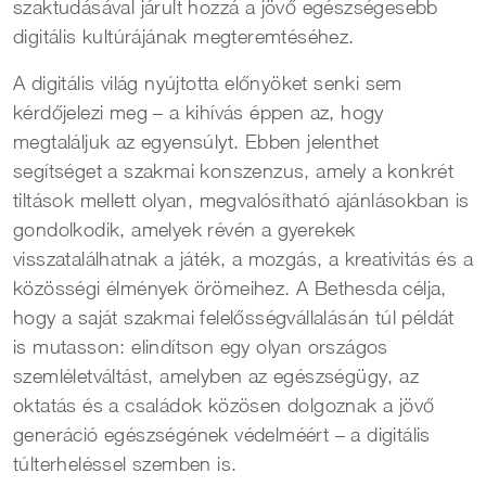
szaktudásával járult hozzá a jövő egészségesebb
digitális kultúrájának megteremtéséhez.
A digitális világ nyújtotta előnyöket senki sem
kérdőjelezi meg – a kihívás éppen az, hogy
megtaláljuk az egyensúlyt. Ebben jelenthet
segítséget a szakmai konszenzus, amely a konkrét
tiltások mellett olyan, megvalósítható ajánlásokban is
gondolkodik, amelyek révén a gyerekek
visszatalálhatnak a játék, a mozgás, a kreativitás és a
közösségi élmények örömeihez. A Bethesda célja,
hogy a saját szakmai felelősségvállalásán túl példát
is mutasson: elindítson egy olyan országos
szemléletváltást, amelyben az egészségügy, az
oktatás és a családok közösen dolgoznak a jövő
generáció egészségének védelméért – a digitális
túlterheléssel szemben is.