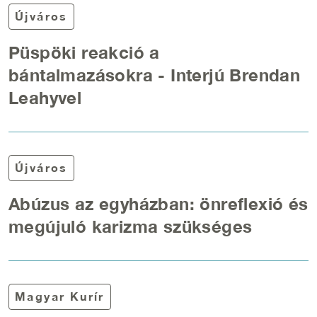
Újváros
Püspöki reakció a
bántalmazásokra - Interjú Brendan
Leahyvel
Újváros
Abúzus az egyházban: önreflexió és
megújuló karizma szükséges
Magyar Kurír