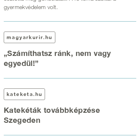
gyermekvédelem volt.
magyarkurir.hu
„Számíthatsz ránk, nem vagy
egyedül!”
kateketa.hu
Katekéták továbbképzése
Szegeden