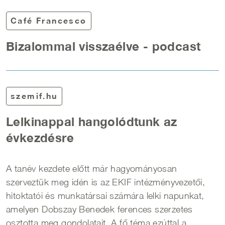
Café Francesco
Bizalommal visszaélve - podcast
szemif.hu
Lelkinappal hangolódtunk az
évkezdésre
A tanév kezdete előtt már hagyományosan
szerveztük meg idén is az EKIF intézményvezetői,
hitoktatói és munkatársai számára lelki napunkat,
amelyen Dobszay Benedek ferences szerzetes
osztotta meg gondolatait. A fő téma ezúttal a