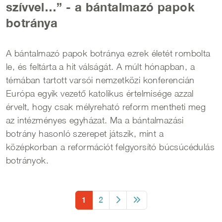
szívvel…” - a bántalmazó papok
botránya
A bántalmazó papok botránya ezrek életét rombolta
le, és feltárta a hit válságát. A múlt hónapban, a
témában tartott varsói nemzetközi konferencián
Európa egyik vezető katolikus értelmisége azzal
érvelt, hogy csak mélyreható reform mentheti meg
az intézményes egyházat. Ma a bántalmazási
botrány hasonló szerepet játszik, mint a
középkorban a reformációt felgyorsító búcsúcédulás
botrányok.
Oldalszámozás
Oldal
Oldal
1
2