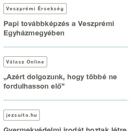
Veszprémi Érsekség
Papi továbbképzés a Veszprémi
Egyházmegyében
Válasz Online
„Azért dolgozunk, hogy többé ne
fordulhasson elő”
jezsuita.hu
Gyermekvédelmi irodát hoztak létre