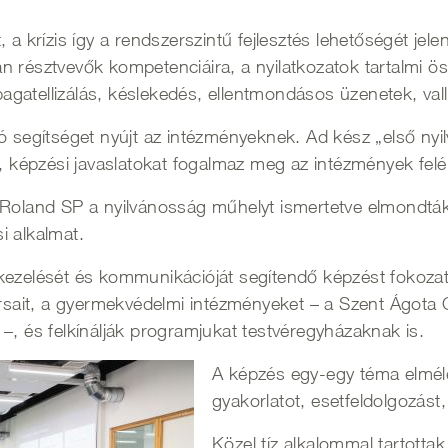
 a krízis így a rendszerszintű fejlesztés lehetőségét jele
résztvevők kompetenciáira, a nyilatkozatok tartalmi össz
 bagatellizálás, késlekedés, ellentmondásos üzenetek, val
ó segítséget nyújt az intézményeknek. Ad kész „első nyil
t, képzési javaslatokat fogalmaz meg az intézmények fel
land SP a nyilvánosság műhelyt ismertetve elmondták:
i alkalmat.
kezelését és kommunikációját segítendő képzést fokozato
ait, a gyermekvédelmi intézményeket – a Szent Ágota G
–, és felkínálják programjukat testvéregyházaknak is.
A képzés egy-egy téma elmélet
gyakorlatot, esetfeldolgozást
Közel tíz alkalommal tartotta