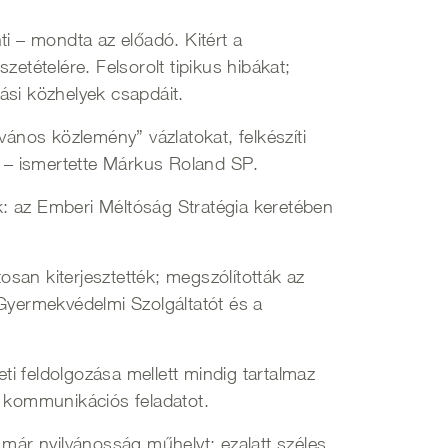
nti – mondta az előadó. Kitért a
etételére. Felsorolt tipikus hibákat;
lási közhelyek csapdáit.
vános közlemény” vázlatokat, felkészíti
é – ismertette Márkus Roland SP.
 az Emberi Méltóság Stratégia keretében
san kiterjesztették; megszólították az
yermekvédelmi Szolgáltatót és a
i feldolgozása mellett mindig tartalmaz
, kommunikációs feladatot.
k már nyilvánosság műhelyt; ezalatt széles