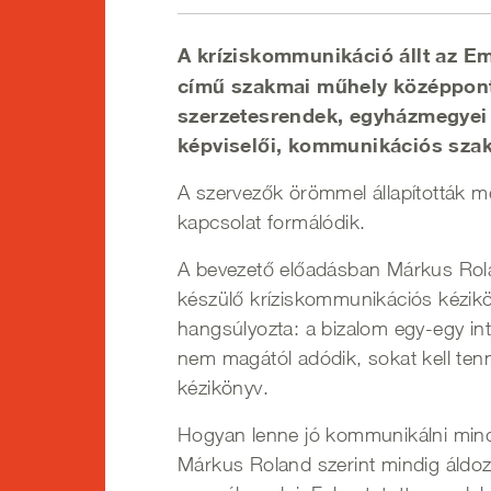
A kríziskommunikáció állt az E
című szakmai műhely középpont
szerzetesrendek, egyházmegyei
képviselői, kommunikációs szak
A szervezők örömmel állapították m
kapcsolat formálódik.
A bevezető előadásban Márkus Rolan
készülő kríziskommunikációs kézik
hangsúlyozta: a bizalom egy-egy int
nem magától adódik, sokat kell tenn
kézikönyv.
Hogyan lenne jó kommunikálni mind 
Márkus Roland szerint mindig áldoza