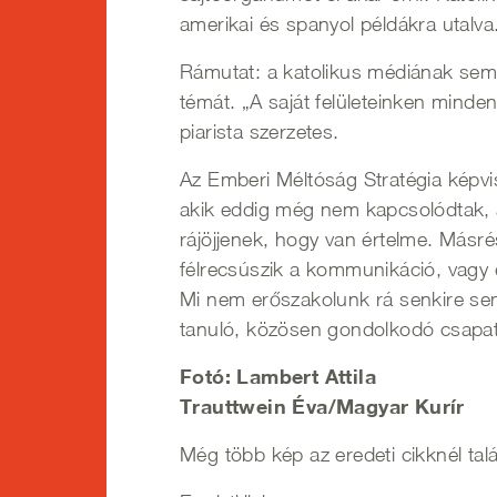
amerikai és spanyol példákra utalva
Rámutat: a katolikus médiának sem l
témát. „A saját felületeinken mind
piarista szerzetes.
Az Emberi Méltóság Stratégia képvi
akik eddig még nem kapcsolódtak, az
rájöjjenek, hogy van értelme. Másr
félrecsúszik a kommunikáció, vagy 
Mi nem erőszakolunk rá senkire sem
tanuló, közösen gondolkodó csapa
Fotó: Lambert Attila
Trauttwein Éva/Magyar Kurír
Még több kép az eredeti cikknél talá