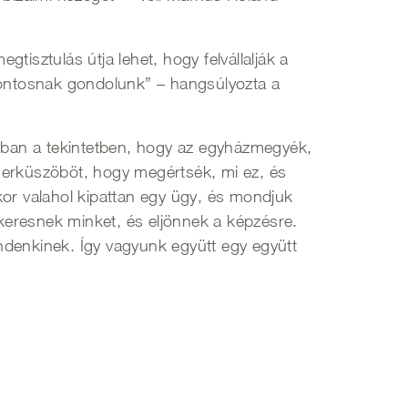
isztulás útja lehet, hogy felvállalják a
 fontosnak gondolunk” – hangsúlyozta a
abban a tekintetben, hogy az egyházmegyék,
ingerküszöböt, hogy megértsék, mi ez, és
kor valahol kipattan egy ügy, és mondjuk
keresnek minket, és eljönnek a képzésre.
ndenkinek. Így vagyunk együtt egy együtt