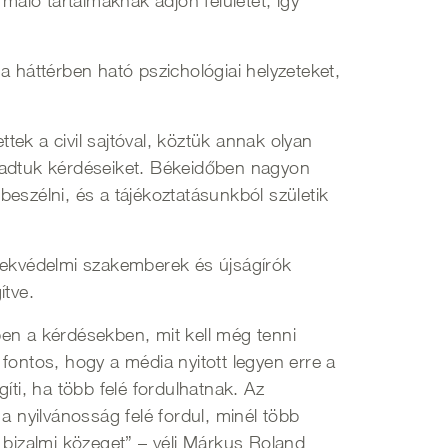
máló tartalmaknak adjon felületet, így
háttérben ható pszichológiai helyzeteket,
ek a civil sajtóval, köztük annak olyan
fogadtuk kérdéseiket. Békeidőben nagyon
eszélni, és a tájékoztatásunkból születik
ekvédelmi szakemberek és újságírók
ítve.
kben a kérdésekben, mit kell még tenni
t fontos, hogy a média nyitott legyen erre a
íti, ha több felé fordulhatnak. Az
a nyilvánosság felé fordul, minél több
 bizalmi közeget” – véli Márkus Roland