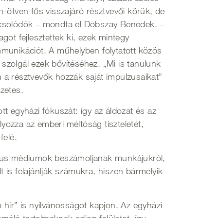
n-ötven fős visszajáró résztvevői körük, de
pcsolódók – mondta el Dobszay Benedek. –
got fejlesztettek ki, ezek mintegy
mmunikációt. A műhelyben folytatott közös
szolgál ezek bővítéséhez. „Mi is tanulunk
 a résztvevők hozzák saját impulzusaikat”
zetes.
tt egyházi fókuszát: így az áldozat és az
yozza az emberi méltóság tiszteletét,
felé.
likus médiumok beszámoljanak munkájukról,
 is felajánlják számukra, hiszen bármelyik
ír” is nyilvánosságot kapjon. Az egyházi