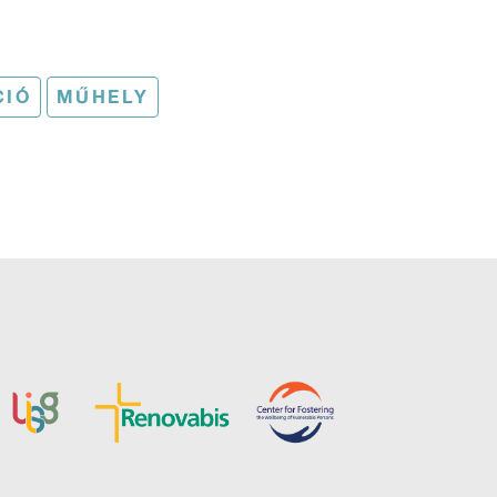
CIÓ
MŰHELY