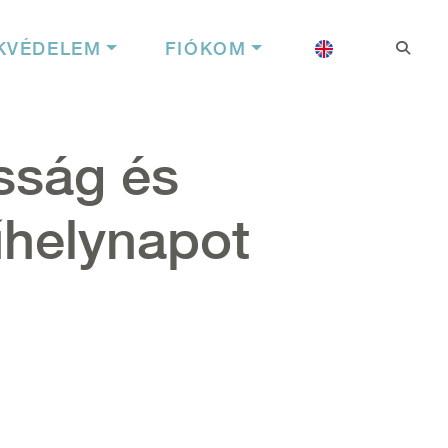
Felhasználói f
Nyelv
KVÉDELEM
FIÓKOM
osság és
helynapot