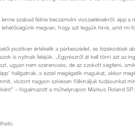
.
enne szabad félnie beszámolni visszaélésekről; épp a megt
en lehetőségünk megvan, hogy azt tegyük hírré, amit mi
selői pozitívan értékelik a párbeszédet, és bizakodóak 
ok is nyitnak feléjük. „Egyrészről át kell törni azt az 
észt, ugyan nem szerencsés, de az szokott segíteni, ami
épp’ hallgatnak, s ezzel megégetik magukat, akkor meg
mit, viszont nagyon szívesen fölkínáljuk tudásunkat mi
tként” – fogalmazott a műhelynapon Márkus Roland SP.
lható.