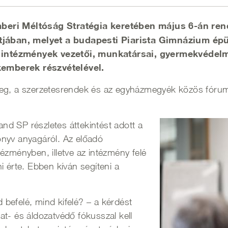
mberi Méltóság Stratégia keretében május 6-án re
jában, melyet a budapesti Piarista Gimnázium ép
 intézmények vezetői, munkatársai, gyermekvédel
emberek részvételével.
eg, a szerzetesrendek és az egyházmegyék közös fóruma 
Kép
d SP részletes áttekintést adott a
önyv anyagáról. Az előadó
ézményben, illetve az intézmény felé
i érte. Ebben kíván segíteni a
befelé, mind kifelé? – a kérdést
t- és áldozatvédő fókusszal kell