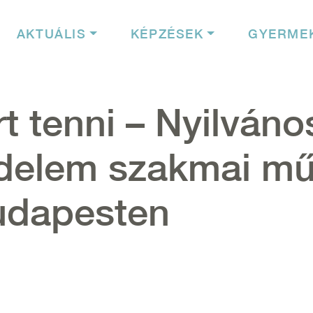
igáció
AKTUÁLIS
KÉPZÉSEK
GYERME
t tenni – Nyilván
delem szakmai mű
Budapesten