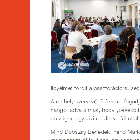
figyelmet fordít a pasztorációra, s
A műhely szervezői örömmel fogadj
hangot adva annak, hogy „békeidőben
országos egyházi média kerülhet ab
Mind Dobszay Benedek, mind Márkus