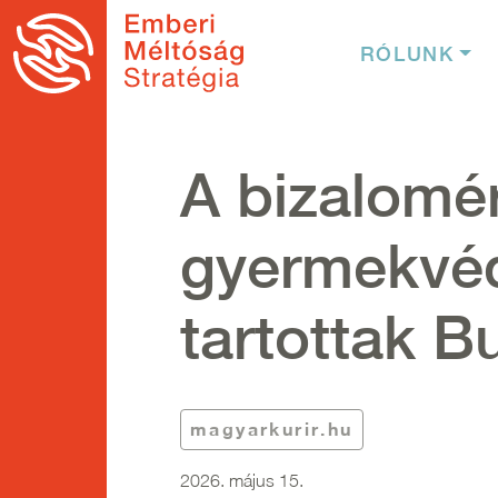
Ugrás a tartalomra
Fő nav
RÓLUNK
A bizalomér
gyermekvé
tartottak 
magyarkurir.hu
2026. május 15.