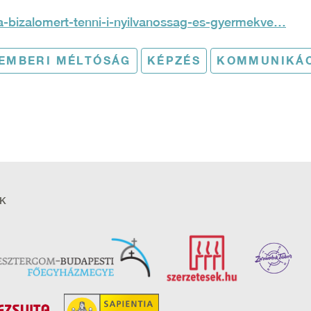
/a-bizalomert-tenni-i-nyilvanossag-es-gyermekve…
EMBERI MÉLTÓSÁG
KÉPZÉS
KOMMUNIKÁ
K