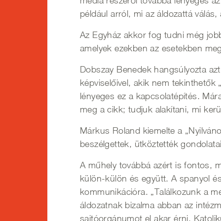
média részéről továbbá lényeges az 
például arról, mi az áldozattá válá
Az Egyház akkor fog tudni még jobb
amelyek ezekben az esetekben megj
Dobszay Benedek hangsúlyozta azt a 
képviselőivel, akik nem tekinthetők
lényeges ez a kapcsolatépítés. Mára
meg a cikk; tudjuk alakítani, mi kerü
Márkus Roland kiemelte a „Nyilván
beszélgettek, ütköztették gondolata
A műhely továbbá azért is fontos, me
külön-külön és együtt. A spanyol és 
kommunikációra. „Találkozunk a megs
áldozatnak bizalma abban az intézmé
sajtóorgánumot el akar érni. Katoli