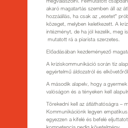
megválaszolni. Felmutatott csapdah
akaró magatartás szemben áll az át
hozzáállás, ha csak az „esetet” pró
közeget, melyben keletkezett. A kríz
intézményt, de ha jól kezelik, meg i
mutatott rá a piarista szerzetes.
Előadásában kezdeményező magatartás
A kríziskommunikáció során tíz alap
egyértelmű áldozatról és elkövetőrő
A második alapelv, hogy a gyermek 
valóságon és a tényeken kell alapu
Törekedni kell az átláthatóságra – 
Kommunikációnk legyen empatikus, ér
egyezzen a kifelé és befelé eljuttat
kompetencia pedig követelmény.