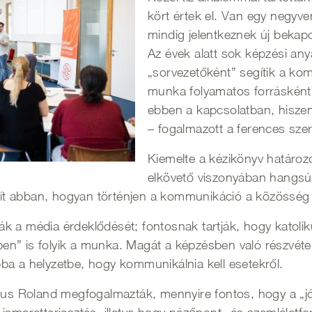
kört értek el. Van egy negyve
mindig jelentkeznek új beka
Az évek alatt sok képzési anya
„sorvezetőként” segítik a ko
munka folyamatos forrásként 
ebben a kapcsolatban, hiszen
– fogalmazott a ferences szer
Kiemelte a kézikönyv határozo
elkövető viszonyában hangsúl
egít abban, hogyan történjen a kommunikáció a közösség 
ák a média érdeklődését; fontosnak tartják, hogy kato
” is folyik a munka. Magát a képzésben való részvételt
ba a helyzetbe, hogy kommunikálnia kell esetekről.
 Roland megfogalmazták, mennyire fontos, hogy a „jó h