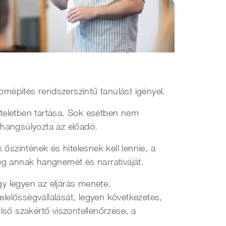
omépítés rendszerszintű tanulást igényel.
szteletben tartása. Sok esetben nem
– hangsúlyozta az előadó.
zintének és hitelesnek kell lennie, a
eg annak hangnemét és narratíváját.
gy legyen az eljárás menete.
elelősségvállalását, legyen következetes,
ülső szakértő viszontellenőrzése, a