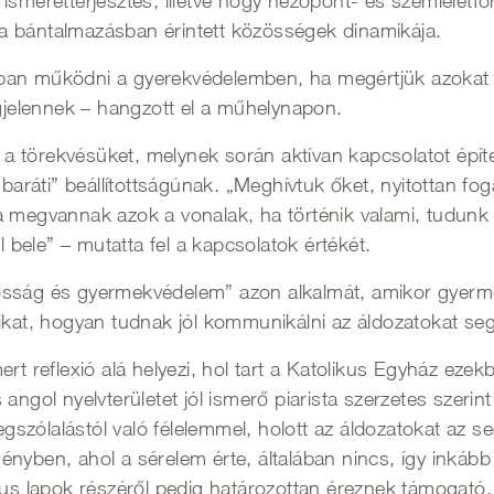
ismeretterjesztés, illetve hogy nézőpont- és szemléletfor
s, a bántalmazásban érintett közösségek dinamikája.
an működni a gyerekvédelemben, ha megértjük azokat a 
elennek – hangzott el a műhelynapon.
törekvésüket, melynek során aktívan kapcsolatot épített
 „baráti” beállítottságúnak. „Meghívtuk őket, nyitottan 
 megvannak azok a vonalak, ha történik valami, tudunk b
l bele” – mutatta fel a kapcsolatok értékét.
osság és gyermekvédelem” azon alkalmát, amikor gyerm
ikat, hogyan tudnak jól kommunikálni az áldozatokat seg
rt reflexió alá helyezi, hol tart a Katolikus Egyház eze
angol nyelvterületet jól ismerő piarista szerzetes szerin
zólalástól való félelemmel, holott az áldozatokat az seg
nyben, ahol a sérelem érte, általában nincs, így inkább 
kus lapok részéről pedig határozottan éreznek támogató,