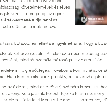
elyzeteket: az intézményt védeni
láthatóság követelményével; és téves
bálják kezelni, nem pedig az egész
is értékvesztetté tudja tenni az
s tudja erősíteni annak hírnevét –
ra biztatott, és felhívta a figyelmet arra, hogy a bizal
elvnek kell érvényesülni. Az első az emberi méltóság ti
l beszélni, mindkét személy méltósága tiszteletet kíván 
érdeke mindig elsődleges. Továbbá a kommunikációnak ős
lnia. Ha a kommunikációnk proaktív, mi határozhatjuk m
mind az áldozat, mind az elkövető számára ismert kell ho
zékeny, kerülje az ítélkezést; fejezze ki az intézmény f
ott tartalom – fejtette ki Márkus Roland. – Hasznos egy k