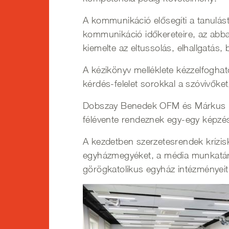
A kommunikáció elősegíti a tanulást,
kommunikáció időkereteire, az abban 
kiemelte az eltussolás, elhallgatás,
A kézikönyv melléklete kézzelfoghat
kérdés-felelet sorokkal a szóvivőke
Dobszay Benedek OFM és Márkus Ro
félévente rendeznek egy-egy képzés
A kezdetben szerzetesrendek krízis
egyházmegyéket, a média munkatárs
görögkatolikus egyház intézményeit 
Kép