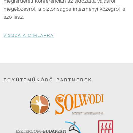
meghirdetett konferencián az áldozattá válásról,
megelőzésről, a biztonságos intézményi közegről is
szó lesz.
Morzsa
VISSZA A CÍMLAPRA
EGYÜTTMŰKÖDŐ PARTNEREK