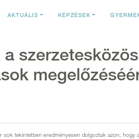
igáció
AKTUÁLIS
KÉPZÉSEK
GYERME
k a szerzetesközö
sok megelőzéséér
r sok tekintetben eredményesen dolgoztak azon, hogy a