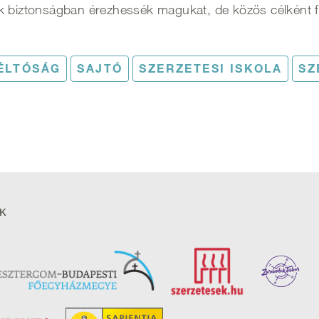
ek biztonságban érezhessék magukat, de közös célként 
ÉLTÓSÁG
SAJTÓ
SZERZETESI ISKOLA
SZ
K