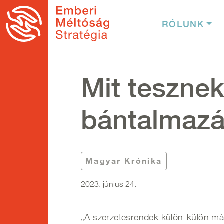
Ugrás a tartalomra
Fő nav
RÓLUNK
Mit teszne
bántalmazá
Magyar Krónika
2023. június 24.
„A szerzetesrendek külön-külön má