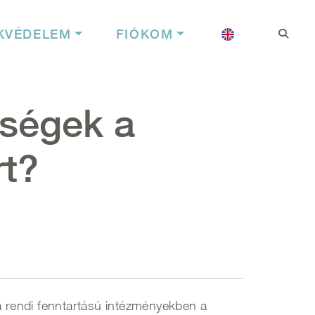
Felhasználói f
Nyelv
KVÉDELEM
FIÓKOM
sségek a
t?
 rendi fenntartású intézményekben a