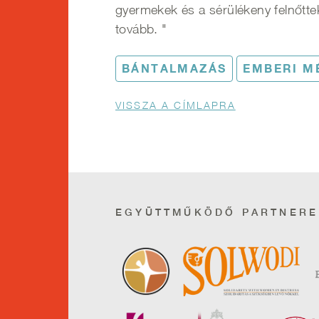
gyermekek és a sérülékeny felnőtt
tovább. "
BÁNTALMAZÁS
EMBERI M
Morzsa
VISSZA A CÍMLAPRA
EGYÜTTMŰKÖDŐ PARTNERE