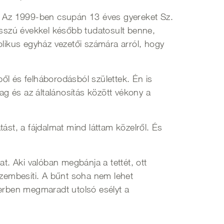
á. Az 1999-ben csupán 13 éves gyereket Sz.
hosszú évekkel később tudatosult benne,
olikus egyház vezetői számára arról, hogy
l és felháborodásból születtek. Én is
ag és az általánosítás között vékony a
ást, a fájdalmat mind láttam közelről. És
. Aki valóban megbánja a tettét, ott
szembesíti. A bűnt soha nem lehet
berben megmaradt utolsó esélyt a