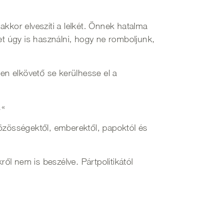
kkor elveszíti a lelkét. Önnek hatalma
et úgy is használni, hogy ne romboljunk,
n elkövető se kerülhesse el a
.«
közösségektől, emberektől, papoktól és
ről nem is beszélve. Pártpolitikától