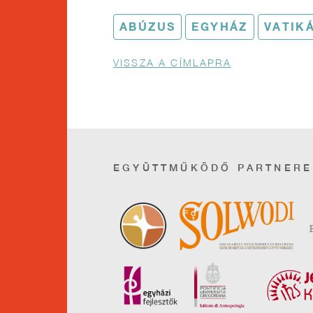
ABÚZUS
EGYHÁZ
VATIK
Morzsa
VISSZA A CÍMLAPRA
EGYÜTTMŰKÖDŐ PARTNERE