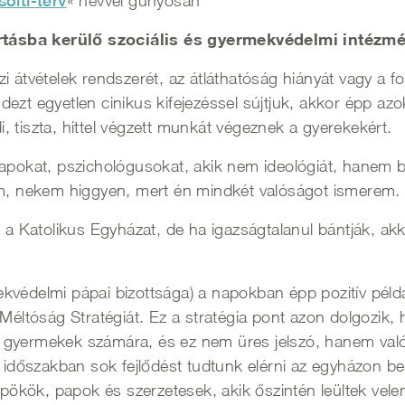
solti-terv
« névvel gúnyosan
tásba kerülő szociális és gyermekvédelmi intézmén
házi átvételek rendszerét, az átláthatóság hiányát vagy a 
ezt egyetlen cinikus kifejezéssel sújtjuk, akkor épp az
 tiszta, hittel végzett munkát végeznek a gyerekekért.
papokat, pszichológusokat, akik nem ideológiát, hanem b
 nekem higgyen, mert én mindkét valóságot ismerem.
 Katolikus Egyházat, de ha igazságtalanul bántják, ak
kvédelmi pápai bizottsága) a napokban épp pozitív péld
 Méltóság Stratégiát. Ez a stratégia pont azon dolgozik
a gyermekek számára, és ez nem üres jelszó, hanem va
t időszakban sok fejlődést tudtunk elérni az egyházon 
üspökök, papok és szerzetesek, akik őszintén leültek vel