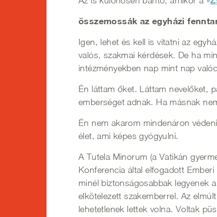
Az is különösen bántó, amikor a »
Z
összemossák az egyházi fenntar
Igen, lehet és kell is vitatni az egy
valós, szakmai kérdések. De ha mind
intézményekben nap mint nap valódi,
Én láttam őket. Láttam nevelőket, 
emberséget adnak. Ha másnak nem,
Én nem akarom mindenáron védeni a
élet, ami képes gyógyulni.
A Tutela Minorum (a Vatikán gyerme
Konferencia által elfogadott Emberi
minél biztonságosabbak legyenek 
elkötelezett szakemberrel. Az elmúl
lehetetlenek lettek volna. Voltak p