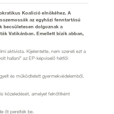
mokratikus Koalíció elnökéhez. A
 összemossák az egyházi fenntartású
kik becsületesen dolgoznak a
ták Vatikánban. Emellett bízik abban,
i aktivista. Kijelentette, nem szereti ezt a
olt hallani” az EP-képviselő hétfői
elügyelt és működtetett gyermekvédelemből,
s közeledését, amelyet felnőttként
e őt perelték be.