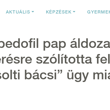
igáció
AKTUÁLIS
KÉPZÉSEK
GYERME
 pedofil pap áldoza
ésre szólította fe
solti bácsi” ügy mi