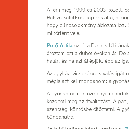
A férfi még 1999 és 2003 között, ö
Balázs katolikus pap zaklatta, simo
hogy bűncselekmény áldozata lett. 2
mi történt vele.
Pető Attila
ezt írta Dobrev Klárána
éreztem ezt a dühöt éveken át. De a
határ, és ha azt átlépjük, épp az i
Az egyházi visszaélések valóságát n
mégis azt kell mondanom: a gyónási
A gyónás nem intézményi menedék, h
kezdheti meg az átváltozást. A pap,
szentségi köntösbe öltöztetni. A g
bűnbánatra.