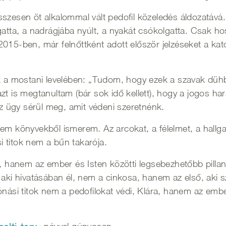
sszesen öt alkalommal vált pedofil közeledés áldozatáv
gatta, a nadrágjába nyúlt, a nyakát csókolgatta. Csak 
015-ben, már felnőttként adott először jelzéseket a kat
k a mostani levelében: „Tudom, hogy ezek a szavak dühbő
zt is megtanultam (bár sok idő kellett), hogy a jogos har
gaz ügy sérül meg, amit védeni szeretnénk.
em könyvekből ismerem. Az arcokat, a félelmet, a hallgat
 titok nem a bűn takarója.
anem az ember és Isten közötti legsebezhetőbb pillanat
 aki hivatásában él, nem a cinkosa, hanem az első, aki 
yónási titok nem a pedofilokat védi, Klára, hanem az em