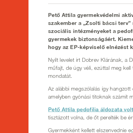
Pető Attila gyermekvédelmi akti
szakember a „Zsolti bácsi terv”
szociális intézményeket a pedof
gyermekek biztonságáért. Kiemel
hogy az EP-képviselő elnézést ké
Nyílt levelet írt Dobrev Klárának, a
műfajt, de úgy véli, ezúttal meg kell
mondatát.
Az alábbi megszólalás így hangzott 
amelyben gyónási titoknak számít 
Pető Attila pedofília áldozata vol
tisztázott volna, de őt perelték be é
Gyermekként kellett elszenvednie egy