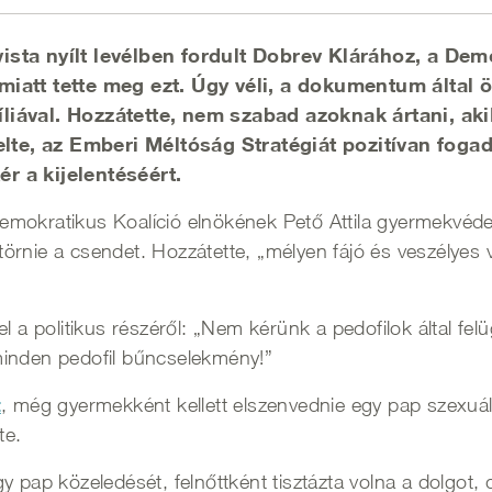
vista nyílt levélben fordult Dobrev Klárához, a De
 miatt tette meg ezt. Úgy véli, a dokumentum által
íliával. Hozzátette, nem szabad azoknak ártani, a
te, az Emberi Méltóság Stratégiát pozitívan fogad
r a kijelentéséért.
 Demokratikus Koalíció elnökének Pető Attila gyermekvédelm
 törnie a csendet. Hozzátette, „mélyen fájó és veszélyes v
el a politikus részéről: „Nem kérünk a pedofilok által f
minden pedofil bűncselekmény!”
t
, még gyermekként kellett elszenvednie egy pap szexuáli
rte.
 pap közeledését, felnőttként tisztázta volna a dolgot, d