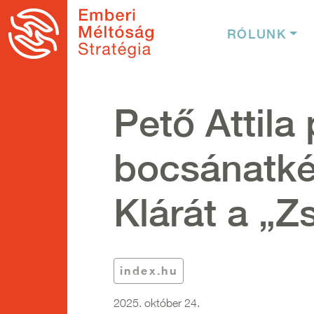
Ugrás a tartalomra
Fő nav
RÓLUNK
Pető Attila
bocsánatkér
Klárát a „Z
index.hu
2025. október 24.