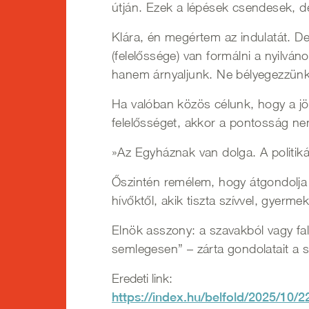
útján. Ezek a lépések csendesek, d
Klára, én megértem az indulatát. De
(felelőssége) van formálni a nyilvá
hanem árnyaljunk. Ne bélyegezzünk
Ha valóban közös célunk, hogy a jö
felelősséget, akkor a pontosság nem
»Az Egyháznak van dolga. A politi
Őszintén remélem, hogy átgondolja 
hívőktől, akik tiszta szívvel, gyerme
Elnök asszony: a szavakból vagy fal 
semlegesen” – zárta gondolatait a 
Eredeti link:
https://index.hu/belfold/2025/10/