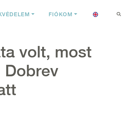
Felhasználói f
Nyelv
KVÉDELEM
FIÓKOM
ta volt, most
l Dobrev
att