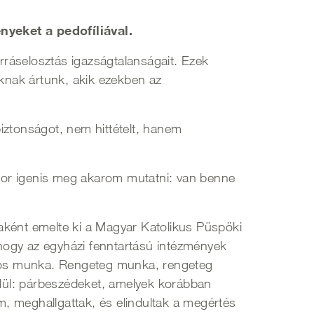
yeket a pedofíliával.
forráselosztás igazságtalanságait. Ezek
oknak ártunk, akik ezekben az
iztonságot, nem hittételt, hanem
kor igenis meg akarom mutatni: van benne
aként emelte ki a Magyar Katolikus Püspöki
, hogy az egyházi fenntartású intézmények
lós munka. Rengeteg munka, rengeteg
belül: párbeszédeket, amelyek korábban
em, meghallgattak, és elindultak a megértés