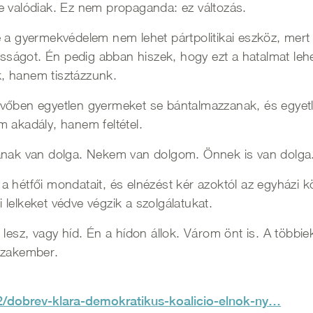
e valódiak. Ez nem propaganda: ez változás.
 a gyermekvédelem nem lehet pártpolitikai eszköz, mert a
nosságot. Én pedig abban hiszek, hogy ezt a hatalmat leh
, hanem tisztázzunk.
vőben egyetlen gyermeket se bántalmazzanak, és egyetle
 akadály, hanem feltétel.
kának van dolga. Nekem van dolgom. Önnek is van dolga
a hétfői mondatait, és elnézést kér azoktól az egyházi 
ki lelkeket védve végzik a szolgálatukat.
lesz, vagy híd. Én a hídon állok. Várom önt is. A többiek
szakember.
22/dobrev-klara-demokratikus-koalicio-elnok-ny…