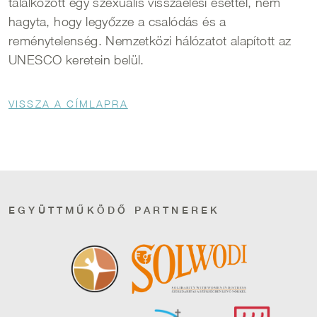
találkozott egy szexuális visszaélési esettel, nem
hagyta, hogy legyőzze a csalódás és a
reménytelenség. Nemzetközi hálózatot alapított az
UNESCO keretein belül.
Morzsa
VISSZA A CÍMLAPRA
EGYÜTTMŰKÖDŐ PARTNEREK