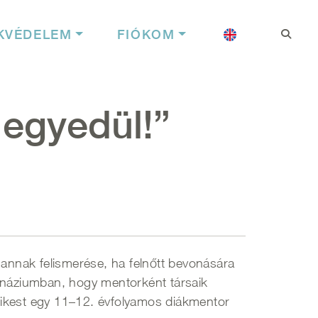
Felhasználói f
Nyelv
KVÉDELEM
FIÓKOM
 egyedül!”
 annak felismerése, ha felnőtt bevonására
imnáziumban, hogy mentorként társaik
dikest egy 11–12. évfolyamos diákmentor