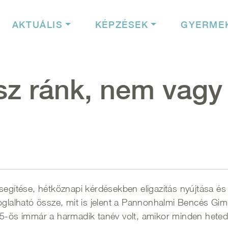
igáció
AKTUÁLIS
KÉPZÉSEK
GYERME
sz ránk, nem vagy
segítése, hétköznapi kérdésekben eligazítás nyújtása és
foglalható össze, mit is jelent a Pannonhalmi Bencés G
25-ös immár a harmadik tanév volt, amikor minden hete