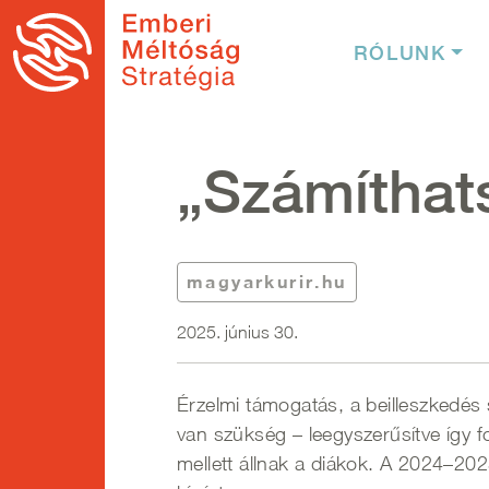
Ugrás a tartalomra
Fő nav
RÓLUNK
„Számíthat
magyarkurir.hu
2025. június 30.
Érzelmi támogatás, a beilleszkedés 
van szükség – leegyszerűsítve így 
mellett állnak a diákok. A 2024–20