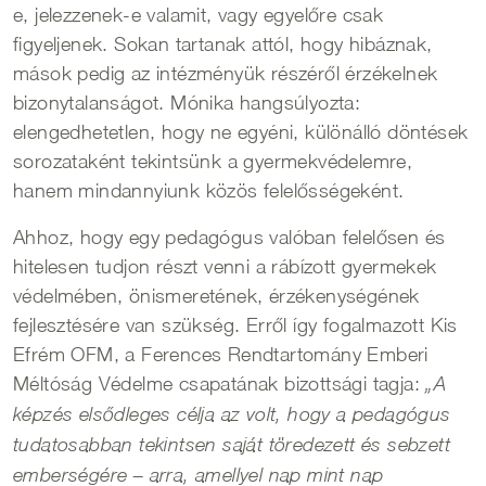
e, jelezzenek-e valamit, vagy egyelőre csak
figyeljenek. Sokan tartanak attól, hogy hibáznak,
mások pedig az intézményük részéről érzékelnek
bizonytalanságot. Mónika hangsúlyozta:
elengedhetetlen, hogy ne egyéni, különálló döntések
sorozataként tekintsünk a gyermekvédelemre,
hanem mindannyiunk közös felelősségeként.
Ahhoz, hogy egy pedagógus valóban felelősen és
hitelesen tudjon részt venni a rábízott gyermekek
védelmében, önismeretének, érzékenységének
fejlesztésére van szükség. Erről így fogalmazott Kis
Efrém OFM, a Ferences Rendtartomány Emberi
Méltóság Védelme csapatának bizottsági tagja:
„A
képzés elsődleges célja az volt, hogy a pedagógus
tudatosabban tekintsen saját töredezett és sebzett
emberségére – arra, amellyel nap mint nap