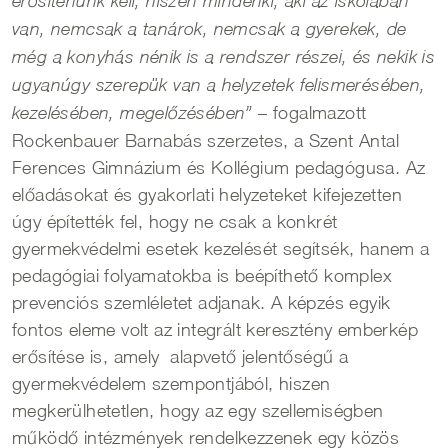
erősítenünk kell, hiszen mindenki, aki az iskolában
van, nemcsak a tanárok, nemcsak a gyerekek, de
még a konyhás nénik is a rendszer részei, és nekik is
ugyanúgy szerepük van a helyzetek felismerésében,
– fogalmazott
kezelésében, megelőzésében”
Rockenbauer Barnabás szerzetes, a Szent Antal
Ferences Gimnázium és Kollégium pedagógusa. Az
előadásokat és gyakorlati helyzeteket kifejezetten
úgy építették fel, hogy ne csak a konkrét
gyermekvédelmi esetek kezelését segítsék, hanem a
pedagógiai folyamatokba is beépíthető komplex
prevenciós szemléletet adjanak. A képzés egyik
fontos eleme volt az integrált keresztény emberkép
erősítése is, amely alapvető jelentőségű a
gyermekvédelem szempontjából, hiszen
megkerülhetetlen, hogy az egy szellemiségben
működő intézmények rendelkezzenek egy közös