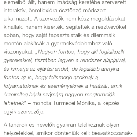
elemeiből állt, hanem imádság keretébe szervezett
interaktív, önreflexióra ösztönző módszert
alkalmazott. A szervezők nem kész megoldásokat
kínáltak, hanem kísérték, segítették a résztvevőket
abban, hogy saját tapasztalataik és dilemmáik
mentén alakítsák a gyermekvédelemhez való
viszonyukat.
„Nagyon fontos, hogy aki foglalkozik
gyerekekkel, tisztában legyen a rendszer alapjaival,
és ismerje az eljárásrendet, de legalább annyira
fontos az is, hogy felismerje azoknak a
folyamatoknak és eseményeknek a hatását, amik
érzelmileg bárki számára nagyon megterhelők
– mondta Turmezei Mónika, a képzés
lehetnek”
egyik szervezője.
A tanárok és nevelők gyakran találkoznak olyan
helyzetekkel, amikor dönteniük kell: beavatkozzanak-