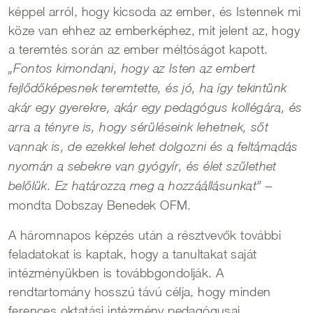
képpel arról, hogy kicsoda az ember, és Istennek mi
köze van ehhez az emberképhez, mit jelent az, hogy
a teremtés során az ember méltóságot kapott.
„Fontos kimondani, hogy az Isten az embert
fejlődőképesnek teremtette, és jó, ha így tekintünk
akár egy gyerekre, akár egy pedagógus kollégára, és
arra a tényre is, hogy sérüléseink lehetnek, sőt
vannak is, de ezekkel lehet dolgozni és a feltámadás
nyomán a sebekre van gyógyír, és élet születhet
–
belőlük. Ez határozza meg a hozzáállásunkat”
mondta Dobszay Benedek OFM.
A háromnapos képzés után a résztvevők további
feladatokat is kaptak, hogy a tanultakat saját
intézményükben is továbbgondolják. A
rendtartomány hosszú távú célja, hogy minden
ferences oktatási intézmény pedagógusai