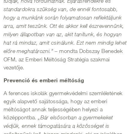
tudják, hová fordulhatnak. Eljárásrendekre és
standardokra szükség van, de ennél fontosabb,
hogy a munkánk során folyamatosan reflektáljunk
arra, amit teszünk. Ott és akkor kell észrevennünk,
milyen állapotban van az, akit tanítunk, és hogyan
hat rá mindaz, amit csinálunk. Ezt nem mindig lehet
– mondta Dobszay Benedek
előre meghatározni.”
OFM, az Emberi Méltóság Stratégia szakmai
vezetője.
Prevenció és emberi méltóság
A ferences iskolák gyermekvédelmi szemléletének
egyik alapvető sajátossága, hogy az emberi
méltóságot annak teljességében helyezi a
középpontba.
„Bár elsősorban a gyermekeket
védjük, ennek támogatására a közösséget is