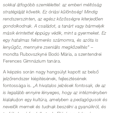
sokkal átfogóbb szemlélettel: az emberi méltóság
stratégiáját követik. Ez óriási különbség! Mindig
rendszerszinten, az egész közösségre kiterjedően
gondolkodnak. A családot, a tanárt vagy bármelyik
másik érintettet éppúgy védik, mint a gyermeket. Ez
egy hatalmas felismerés számomra, és azóta is
–
lenyűgöz, mennyire zseniális megközelítés”
mondta Rubovszkyné Bodó Mária, a szentendrei
Ferences Gimnázium tanára.
A képzés során nagy hangsúlyt kapott az belső
jelzőrendszer kiépítésének, fejlesztésének
fontossága is.
„A hivatalos jelzések fontosak, de az
is legalább ennyire lényeges, hogy az intézményben
kialakuljon egy kultúra, amelyben a pedagógusok és
nevelők mernek és tudnak beszélni a gyanúikról, és