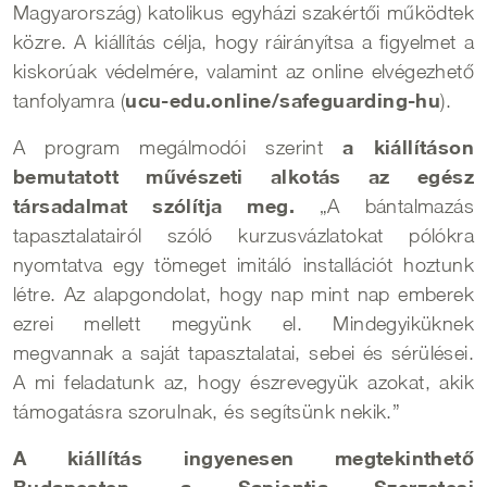
Magyarország) katolikus egyházi szakértői működtek
közre. A kiállítás célja, hogy ráirányítsa a figyelmet a
kiskorúak védelmére, valamint az online elvégezhető
ucu-edu.online/safeguarding-hu
tanfolyamra (
).
a kiállításon
A program megálmodói szerint
bemutatott művészeti alkotás az egész
társadalmat szólítja meg.
„A bántalmazás
tapasztalatairól szóló kurzusvázlatokat pólókra
nyomtatva egy tömeget imitáló installációt hoztunk
létre. Az alapgondolat, hogy nap mint nap emberek
ezrei mellett megyünk el. Mindegyiküknek
megvannak a saját tapasztalatai, sebei és sérülései.
A mi feladatunk az, hogy észrevegyük azokat, akik
támogatásra szorulnak, és segítsünk nekik.”
A kiállítás ingyenesen megtekinthető