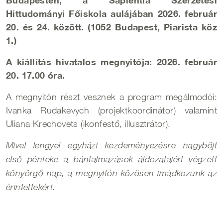
Budapesten, a Sapientia Szerzetesi
Hittudományi Főiskola aulájában 2026. február
20. és 24. között. (1052 Budapest, Piarista köz
1.)
A kiállítás hivatalos megnyitója: 2026. február
20. 17.00 óra.
A megnyitón részt vesznek a program megálmodói:
Ivanka Rudakevych (projektkoordinátor) valamint
Uliana Krechovets (ikonfestő, illusztrátor).
Mivel lengyel egyházi kezdeményezésre nagyböjt
első pénteke a bántalmazások áldozataiért végzett
könyörgő nap, a megnyitón közösen imádkozunk az
érintettekért.