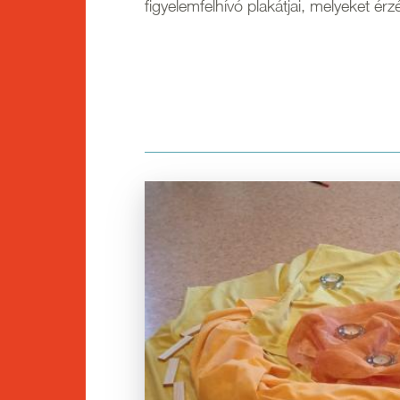
figyelemfelhívó plakátjai, melyeket érz
Kép