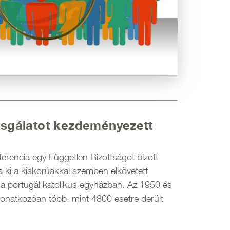
izsgálatot kezdeményezett
erencia egy Független Bizottságot bízott
a ki a kiskorúakkal szemben elkövetett
t a portugál katolikus egyházban. Az 1950 és
vonatkozóan több, mint 4800 esetre derült