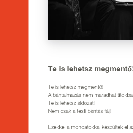
Te is lehetsz megmentő
Te is lehetsz megmentő!
A bántalmazás nem maradhat titokba
Te is lehetsz áldozat!
Nem csak a testi bántás fáj!
Ezekkel a mondatokkal készültek el a