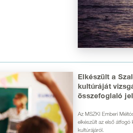
Elkészült a Szal
kultúráját vizs
összefoglaló je
Az MSZKI Emberi Méltós
elkészült az első átfogó 
kultúrájáról.