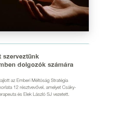
t szerveztünk
mben dolgozók számára
ajlott az Emberi Méltóság Stratégia
korlata 12 résztvevővel, amelyet Csáky-
terapeuta és Elek László SJ vezetett.