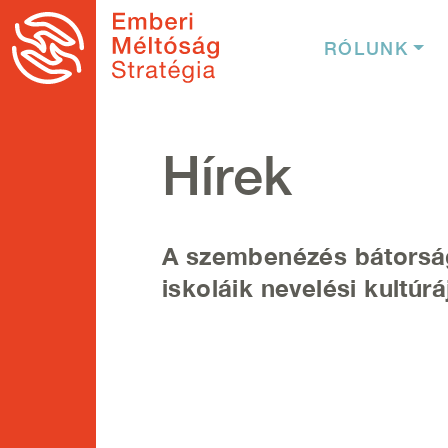
Ugrás a tartalomra
Fő nav
RÓLUNK
Hírek
A szembenézés bátorság
iskoláik nevelési kultúrá