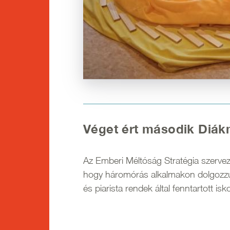
Véget ért második Diák
Az Emberi Méltóság Stratégia szerve
hogy háromórás alkalmakon dolgozzu
és piarista rendek által fenntartott isk