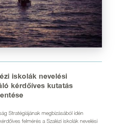
ézi iskolák nevelési
gáló kérdőíves kutatás
lentése
ág Stratégiájának megbízásából idén
kérdőíves felmérés a Szalézi iskolák nevelési