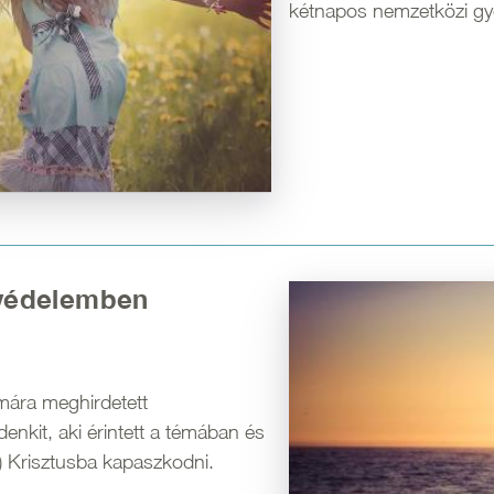
kétnapos nemzetközi gye
kvédelemben
Kép
ára meghirdetett
denkit, aki érintett a témában és
 Krisztusba kapaszkodni.