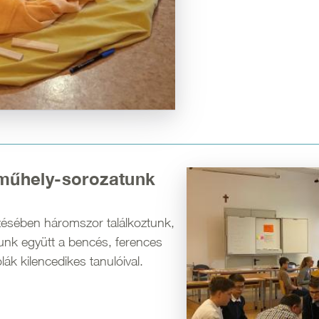
műhely-sorozatunk
Kép
zésében háromszor találkoztunk,
nk együtt a bencés, ferences
olák kilencedikes tanulóival.