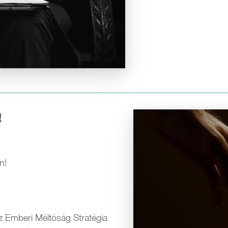
!
Kép
n!
z Emberi Méltóság Stratégia