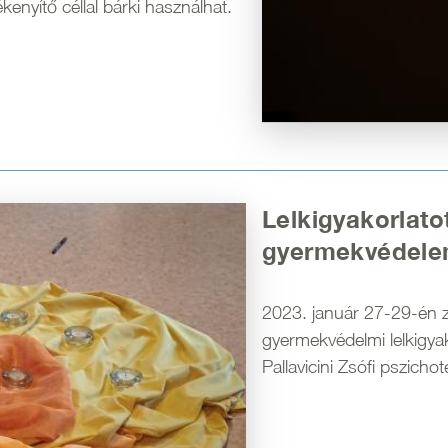
ékenyítő céllal bárki használhat.
Lelkigyakorlato
gyermekvédele
2023. január 27-29-én z
gyermekvédelmi lelkigya
Pallavicini Zsófi pszicho