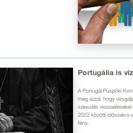
Portugália is v
A Portugál Püspöki Konf
meg azzal, hogy vizsgálj
szexuális visszaéléseke
2022 közötti időszakra 
fény.