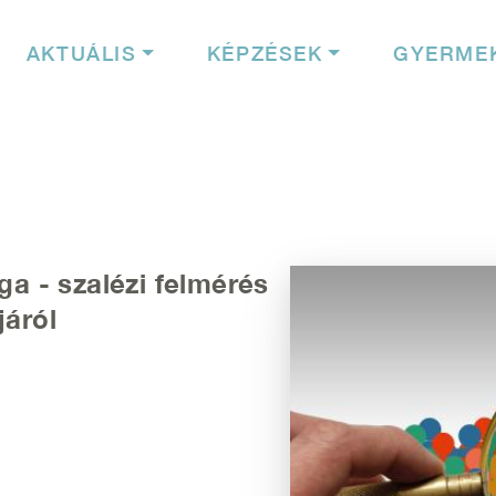
igáció
AKTUÁLIS
KÉPZÉSEK
GYERME
a - szalézi felmérés
Kép
járól