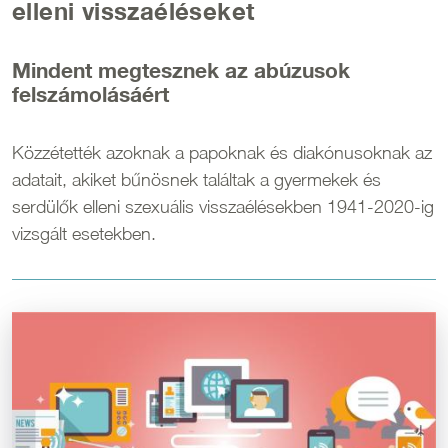
elleni visszaéléseket
Mindent megtesznek az abúzusok
felszámolásáért
Közzétették azoknak a papoknak és diakónusoknak az
adatait, akiket bűnösnek találtak a gyermekek és
serdülők elleni szexuális visszaélésekben 1941-2020-ig
vizsgált esetekben.
Kép