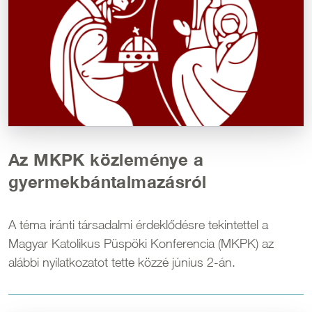
Az MKPK közleménye a
gyermekbántalmazásról
A téma iránti társadalmi érdeklődésre tekintettel a
Magyar Katolikus Püspöki Konferencia (MKPK) az
alábbi nyilatkozatot tette közzé június 2-án.