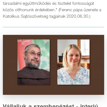
társadalmi együttműködés és tisztelet fontosságát
közös otthonunk érdekében." (Ferenc pápa üzenete a
Katolikus Sajtószövetség tagjainak 2020.06.30.)
Kép
Vállaljuk a szembenézést - interjú