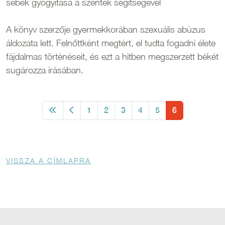
sebek gyógyítása a szentek segítségével
A könyv szerzője gyermekkorában szexuális abúzus
áldozata lett. Felnőttként megtért, el tudta fogadni élete
fájdalmas történéseit, és ezt a hitben megszerzett békét
sugározza írásában.
Oldalszámozás
Oldal
Oldal
Oldal
Oldal
Oldal
Oldal
1
2
3
4
5
6
Morzsa
VISSZA A CÍMLAPRA