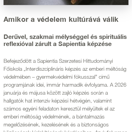
Amikor a védelem kultúrává válik
Derűvel, szakmai mélységgel és spirituális
reflexióval zárult a Sapientia képzése
Befejeződött a Sapientia Szerzetesi Hittudományi
Főiskola „Interdiszciplináris képzés az emberi méltóság
védelmében – gyermekvédelmi fókusszal” című
programjának idei, immár harmadik évfolyama. A 2026
januárja és májusa között zajló képzés során a
hallgatók hat intenzív képzési hétvégén, valamint
számos egyéni feladaton keresztül mélyültek el az
emberi méltóság védelmének, a bántalmazás
megelőzésének, kezelésének és a biztonságos