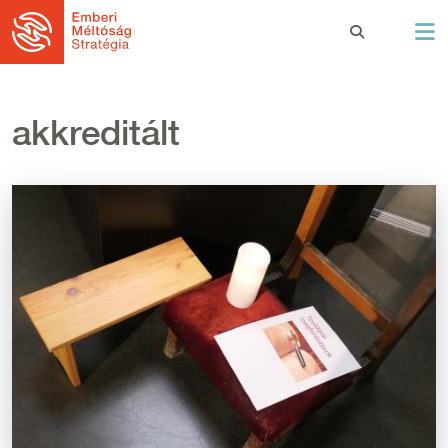
Ugrás a tartalomra
akkreditált
Kép