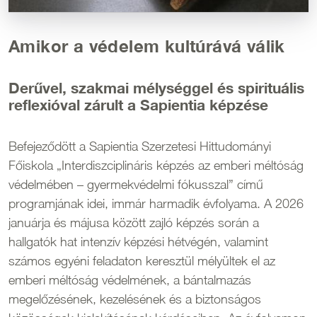
Amikor a védelem kultúrává válik
Derűvel, szakmai mélységgel és spirituális
reflexióval zárult a Sapientia képzése
Befejeződött a Sapientia Szerzetesi Hittudományi
Főiskola „Interdiszciplináris képzés az emberi méltóság
védelmében – gyermekvédelmi fókusszal” című
programjának idei, immár harmadik évfolyama. A 2026
januárja és májusa között zajló képzés során a
hallgatók hat intenzív képzési hétvégén, valamint
számos egyéni feladaton keresztül mélyültek el az
emberi méltóság védelmének, a bántalmazás
megelőzésének, kezelésének és a biztonságos