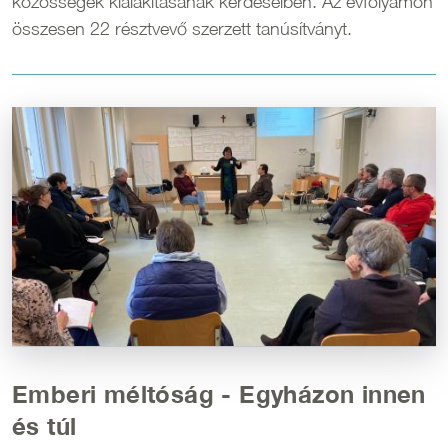
közösségek kialakításának kérdéseiben. Az évfolyamon
összesen 22 résztvevő szerzett tanúsítványt.
Kép
Emberi méltóság - Egyházon innen
és túl