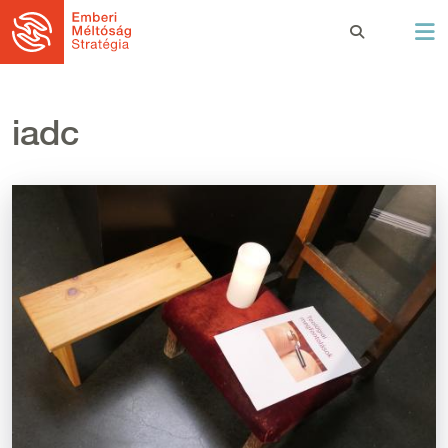
Ugrás a tartalomra
iadc
Kép