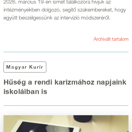
2026. március 19-én ismét találkozóra hívjuk az
intézményekben dolgozó, segítő szakembereket, hogy
együtt beszélgessünk az intervízió módszeréről.
Archivált tartalom
Magyar Kurír
Hűség a rendi karizmához napjaink
iskoláiban is
Kép