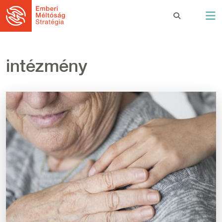
Ugrás a tartalomra
intézmény
Kép