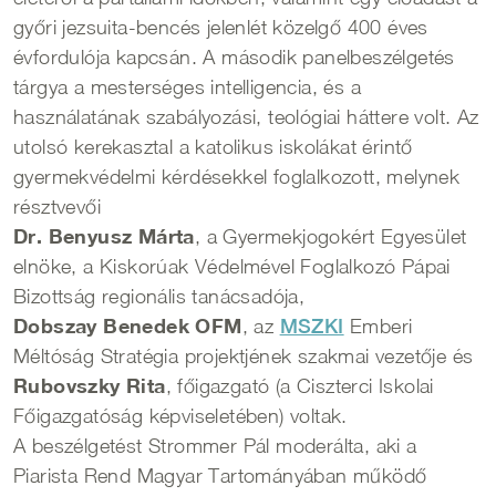
győri jezsuita-bencés jelenlét közelgő 400 éves
évfordulója kapcsán. A második panelbeszélgetés
tárgya a mesterséges intelligencia, és a
használatának szabályozási, teológiai háttere volt. Az
utolsó kerekasztal a katolikus iskolákat érintő
gyermekvédelmi kérdésekkel foglalkozott, melynek
résztvevői
Dr. Benyusz Márta
, a Gyermekjogokért Egyesület
elnöke, a Kiskorúak Védelmével Foglalkozó Pápai
Bizottság regionális tanácsadója,
Dobszay Benedek OFM
, az
MSZKI
Emberi
Méltóság Stratégia projektjének szakmai vezetője és
Rubovszky Rita
, főigazgató (a Ciszterci Iskolai
Főigazgatóság képviseletében) voltak.
A beszélgetést Strommer Pál moderálta, aki a
Piarista Rend Magyar Tartományában működő