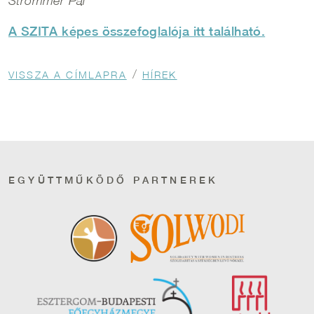
Strommer Pál
A SZITA képes összefoglalója itt található.
Morzsa
VISSZA A CÍMLAPRA
HÍREK
EGYÜTTMŰKÖDŐ PARTNEREK