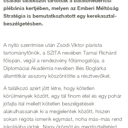
családi találkozót tartottak a balatonedericsi
plébánia kertjében, melyen az Emberi Méltóság
Stratégia is bemutatkozhatott egy kerekasztal-
beszélgetésben.
A nyitó szentmise után Zsódi Viktor piarista
tartományfőnök, a SZITA nevében Tarnai Richárd
főispán, végül a rendezvény főtámogatója, a
Diplomáciai Akadémia nevében Illés Boglárka
államtitkár asszony köszöntötte a résztvevőket.
A találkozó azért jött létre, hogy kötetlen
körülmények között, egy tál finom étel és egy pohár
jófajta ital mellett kötetlen beszélgetések
alakulhassanak ki a megjelentek között, hiszen
sokan régóta ismerik egymást, noha más-más rend
iskolájába jártak. Nagy örömöt és megtiszteltetést