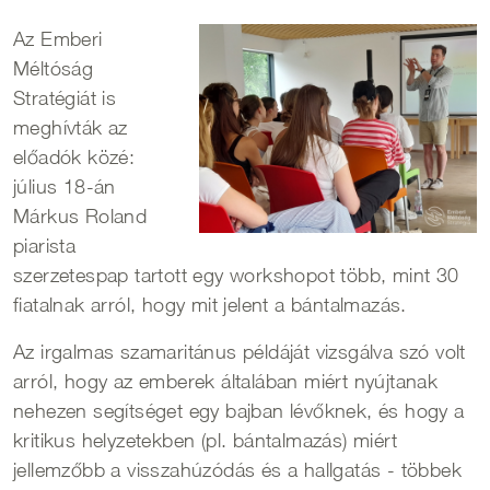
Az Emberi
Méltóság
Stratégiát is
meghívták az
előadók közé:
július 18-án
Márkus Roland
piarista
szerzetespap tartott egy workshopot több, mint 30
fiatalnak arról, hogy mit jelent a bántalmazás.
Az irgalmas szamaritánus példáját vizsgálva szó volt
arról, hogy az emberek általában miért nyújtanak
nehezen segítséget egy bajban lévőknek, és hogy a
kritikus helyzetekben (pl. bántalmazás) miért
jellemzőbb a visszahúzódás és a hallgatás - többek