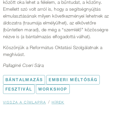
között oka lehet a félelem, a bűntudat, a közöny.
Emellett szó volt arról is, hogy a segítségnyújtás
elmulasztásának milyen következményei lehetnek az
áldozatra (traumája elmélyülhet), az elkövetőre
(büntetlen marad), de még a “szemlélő” közösségre
nézve is (a bántalmazás elfogadottá válhat).
Köszönjük a Református Oktatási Szolgálatnak a
meghívást.
Pallaginé Cseri Sára
BÁNTALMAZÁS
EMBERI MÉLTÓSÁG
FESZTIVÁL
WORKSHOP
Morzsa
VISSZA A CÍMLAPRA
HÍREK