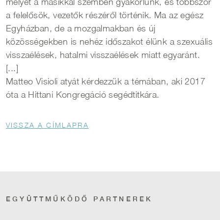
melyet a másikkal szemben gyakorlunk, és többször
a felelősök, vezetők részéről történik. Ma az egész
Egyházban, de a mozgalmakban és új
közösségekben is nehéz időszakot élünk a szexuális
visszaélések, hatalmi visszaélések miatt egyaránt.
[...]
Matteo Visioli atyát kérdezzük a témában, aki 2017
óta a Hittani Kongregáció segédtitkára.
Morzsa
VISSZA A CÍMLAPRA
EGYÜTTMŰKÖDŐ PARTNEREK