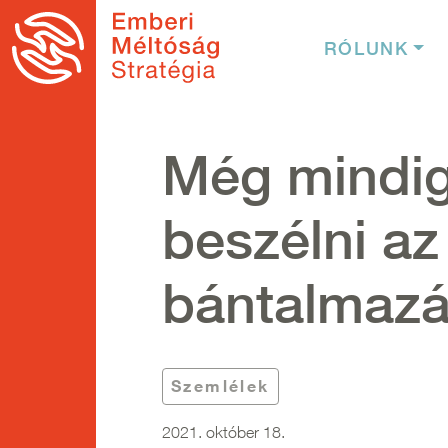
Ugrás a tartalomra
Fő nav
RÓLUNK
Még mindig
beszélni az
bántalmazá
Szemlélek
2021. október 18.