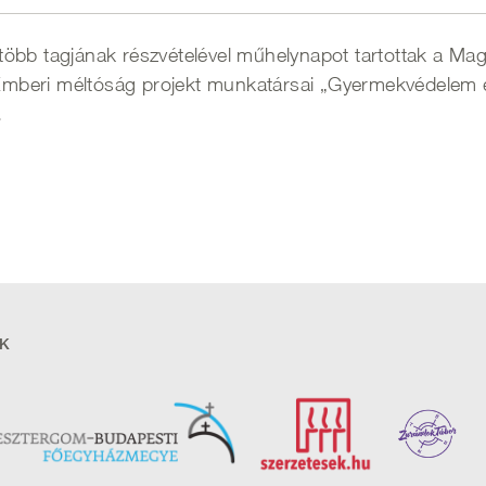
öbb tagjának részvételével műhelynapot tartottak a Mag
t Emberi méltóság projekt munkatársai „Gyermekvédelem
.
K