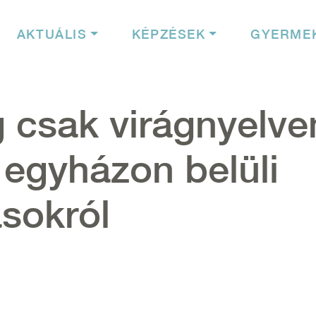
igáció
AKTUÁLIS
KÉPZÉSEK
GYERME
 csak virágnyelve
 egyházon belüli
sokról