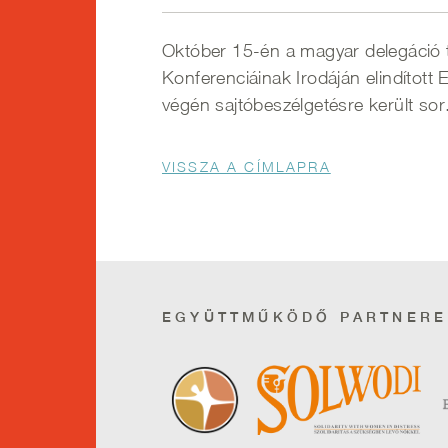
Október 15-én a magyar delegáció t
Konferenciáinak Irodáján elindítot
végén sajtóbeszélgetésre került sor
Morzsa
VISSZA A CÍMLAPRA
EGYÜTTMŰKÖDŐ PARTNERE