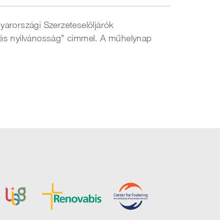
yarországi Szerzeteselöljárók
 és nyilvánosság” címmel. A műhelynap